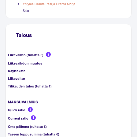
Yhtymä Oranta Pasi ja Oranta Merja
Salo
Talous
Liikevaihto (tuhatta €)
Liikevaihdon muutos
Käyttökate
Liikevoitto
Tilikauden tulos (tuhatta €)
MAKSUVALMIUS
Quick ratio
Current ratio
Oma pääoma (tuhatta €)
Taseen loppusumma (tuhatta €)