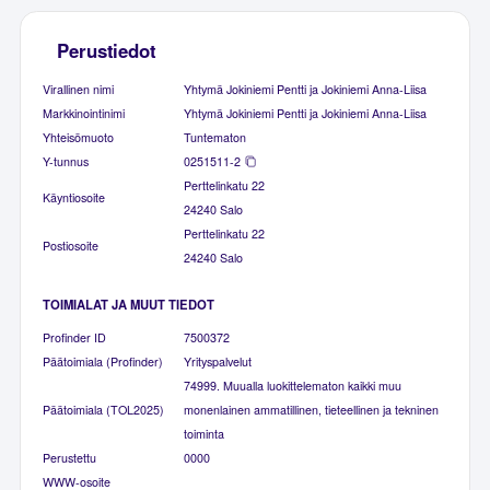
Perustiedot
Virallinen nimi
Yhtymä Jokiniemi Pentti ja Jokiniemi Anna-Liisa
Markkinointinimi
Yhtymä Jokiniemi Pentti ja Jokiniemi Anna-Liisa
Yhteisömuoto
Tuntematon
Y-tunnus
0251511-2
Perttelinkatu 22
Käyntiosoite
24240 Salo
Perttelinkatu 22
Postiosoite
24240 Salo
TOIMIALAT JA MUUT TIEDOT
Profinder ID
7500372
Päätoimiala (Profinder)
Yrityspalvelut
74999. Muualla luokittelematon kaikki muu
Päätoimiala (TOL2025)
monenlainen ammatillinen, tieteellinen ja tekninen
toiminta
Perustettu
0000
WWW-osoite