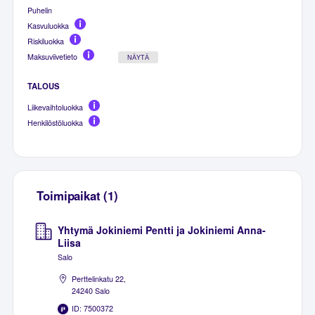
Puhelin
Kasvuluokka
Riskiluokka
Maksuviivetieto
NÄYTÄ
TALOUS
Liikevaihtoluokka
Henkilöstöluokka
Toimipaikat (1)
Yhtymä Jokiniemi Pentti ja Jokiniemi Anna-
Liisa
Salo
Perttelinkatu 22,
24240 Salo
ID: 7500372