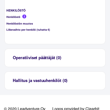
HENKILÖSTÖ
Henkilöstö
Henkilöstön muutos
Liikevaihto per henkilö (tuhatta €)
Operatiiviset päättäjät (0)
Hallitus ja vastuuhenkilöt (0)
© 2020 Leadventure Oy
Logos provided by Clearbit