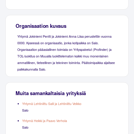
Organisaation kuvaus
Yhtymä Jokiniemi Pentti ja Jokiniemi Anna-Liisa perustettiin vuonna
0000. Kyseessä on organisaatio, jonka kotipaikka on Salo.
Organisaation pääasiallinen toimiala on Yrityspalvelut (Profinder) ja
TOL-luokitus on Muualla luokittelematon kaikki muu monenlainen
ammatillinen, tieteellinen ja tekninen toiminta. Päätoimipaikka sijaitsee
paikkakunnalla Salo.
Muita samankaltaisia yrityksiä
Yhtymä Lehtiniittu Salli ja Lehtiniittu Veikko
Salo
Yhtymä Heikki ja Paavo Verhola
Salo