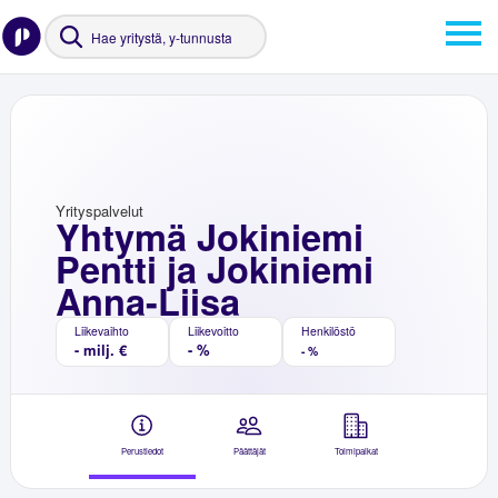
Yrityspalvelut
Yhtymä Jokiniemi
Pentti ja Jokiniemi
Anna-Liisa
Liikevaihto
Liikevoitto
Henkilöstö
- milj. €
- %
- %
Perustiedot
Päättäjät
Toimipaikat