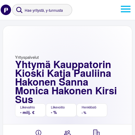
Yrityspalvelut
Yhtymä Kauppatorin
Kioski Katja Pauliina
Hakonen Sanna
Monica Hakonen Kirsi
Sus
Liikevaihto
Liikevoitto
Henkilöstö
- milj. €
- %
- %