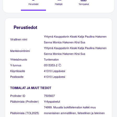
Perustiedot
Päättäjät
Toimipaikat
Perustiedot
Yhtymä Kauppatorin Kioski Katja Pauliina Hakonen
Virallinen nimi
Sanna Monica Hakonen Kirsi Sus
Yhtymä Kauppatorin Kioski Katja Pauliina Hakonen
Markkinointinimi
Sanna Monica Hakonen Kirsi Sus
Yhteisömuoto
Tuntematon
Y-tunnus
0515353-2
Käyntiosoite
41310 Leppävesi
Postiosoite
41310 Leppävesi
TOIMIALAT JA MUUT TIEDOT
Profinder ID
7505607
Päätoimiala (Profinder)
Yrityspalvelut
74999. Muualla luokittelematon kaikki muu
Päätoimiala (TOL2025)
monenlainen ammatillinen, tieteellinen ja tekninen