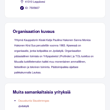
41310 Leppävesi
ID: 7505607
Organisaation kuvaus
Yhtymä Kauppatorin Kioski Katja Pauliina Hakonen Sanna Monica
Hakonen Kirsi Sus perustettiin vuonna 1983. Kyseessä on
organisaatio, jonka kotipaikka on Jyväskylä. Organisaation
pääasiallinen toimiala on Yrityspalvelut (Profinder) ja TOL-luokitus on
Muualla luokittelematon kaikki muu monenlainen ammatillinen,
tieteellinen ja tekninen toiminta. Päätoimipaikka sijaitsee
paikkakunnalla Laukaa.
Muita samankaltaisia yrityksiä
Osuuskunta Sisusterengas
Jyväskylä