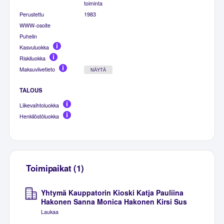
toiminta
Perustettu
1983
WWW-osoite
Puhelin
Kasvuluokka
Riskiluokka
Maksuviivetieto
NÄYTÄ
TALOUS
Liikevaihtoluokka
Henkilöstöluokka
Toimipaikat (1)
Yhtymä Kauppatorin Kioski Katja Pauliina
Hakonen Sanna Monica Hakonen Kirsi Sus
Laukaa