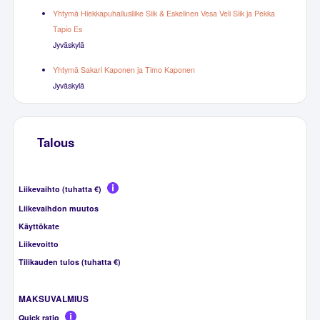
Yhtymä Hiekkapuhallusliike Siik & Eskelinen Vesa Veli Siik ja Pekka
Tapio Es
Jyväskylä
Yhtymä Sakari Kaponen ja Timo Kaponen
Jyväskylä
Talous
Liikevaihto (tuhatta €)
Liikevaihdon muutos
Käyttökate
Liikevoitto
Tilikauden tulos (tuhatta €)
MAKSUVALMIUS
Quick ratio