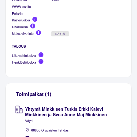
WWW-osoite
Puhelin
Kasvuluokka
Riskiluokka
Maksuviivetieto
NÄYTÄ
TALOUS
Liikevaihtoluokka
Henkilöstöluokka
Toimipaikat (1)
Yhtymä Minkkisen Turkis Erkki Kalevi
Minkkinen ja Svea Anne-Maj Minkkinen
Vöyri
66830 Oravaisten Tehdas