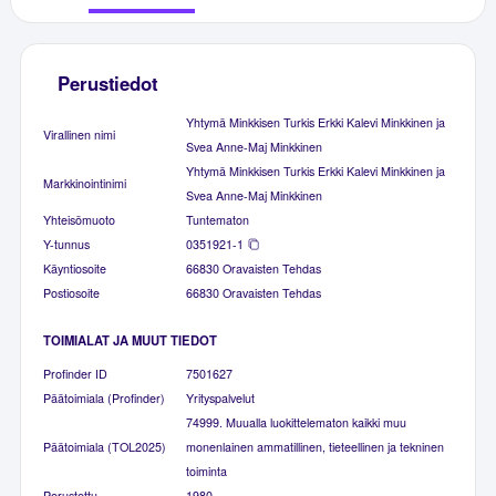
Perustiedot
Yhtymä Minkkisen Turkis Erkki Kalevi Minkkinen ja
Virallinen nimi
Svea Anne-Maj Minkkinen
Yhtymä Minkkisen Turkis Erkki Kalevi Minkkinen ja
Markkinointinimi
Svea Anne-Maj Minkkinen
Yhteisömuoto
Tuntematon
Y-tunnus
0351921-1
Käyntiosoite
66830 Oravaisten Tehdas
Postiosoite
66830 Oravaisten Tehdas
TOIMIALAT JA MUUT TIEDOT
Profinder ID
7501627
Päätoimiala (Profinder)
Yrityspalvelut
74999. Muualla luokittelematon kaikki muu
Päätoimiala (TOL2025)
monenlainen ammatillinen, tieteellinen ja tekninen
toiminta
Perustettu
1980