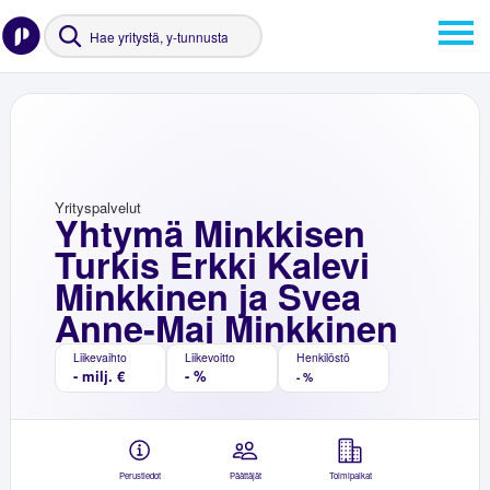
Yrityspalvelut
Yhtymä Minkkisen
Turkis Erkki Kalevi
Minkkinen ja Svea
Anne-Maj Minkkinen
Liikevaihto
Liikevoitto
Henkilöstö
- milj. €
- %
- %
Perustiedot
Päättäjät
Toimipaikat