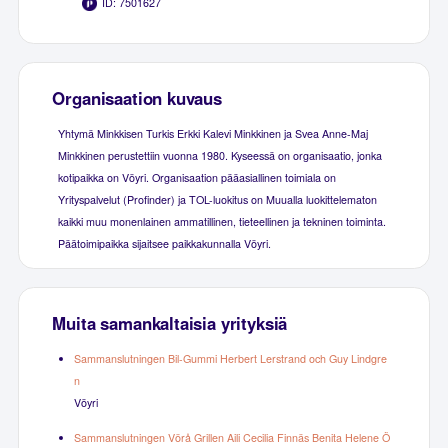
ID: 7501627
Organisaation kuvaus
Yhtymä Minkkisen Turkis Erkki Kalevi Minkkinen ja Svea Anne-Maj
Minkkinen perustettiin vuonna 1980. Kyseessä on organisaatio, jonka
kotipaikka on Vöyri. Organisaation pääasiallinen toimiala on
Yrityspalvelut (Profinder) ja TOL-luokitus on Muualla luokittelematon
kaikki muu monenlainen ammatillinen, tieteellinen ja tekninen toiminta.
Päätoimipaikka sijaitsee paikkakunnalla Vöyri.
Muita samankaltaisia yrityksiä
Sammanslutningen Bil-Gummi Herbert Lerstrand och Guy Lindgre
n
Vöyri
Sammanslutningen Vörå Grillen Aili Cecilia Finnäs Benita Helene Ö