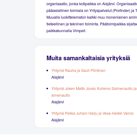
organisaatio, jonka kotipaikka on Alajärvi. Organisaat
pääasiallinen toimiala on Yrityspalvelut (Profinder) ja
Muualla luokittelematon kaikki muu monenlainen amma
tieteellinen ja tekninen toiminta. Päätoimipaikka sijait
paikkakunnalla Vimpeli.
Muita samankaltaisia yrityksiä
Yhtymä Rauha ja Sauli Pöntinen
Alajärvi
Yhtymä Joken Matto Jouko Kullervo Salmenautio ja
almenautio
Alajärvi
Yhtymä Pekka Juhani Harju ja Vesa-Heikki Vainio
Alajärvi