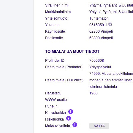
Virallinen nimi
Yhtymä Pyhälahti & Uusita
Markkinointinimi
Yhtymä Pyhälahti & Uusita
Yhteisömuoto
Tuntematon
Y-tunnus
0515359-1
Käyntiosoite
62800 Vimpeli
Postiosoite
62800 Vimpeli
TOIMIALAT JA MUUT TIEDOT
Profinder ID
7505608
Päätoimiala (Profinder)
Yrityspalvelut
74999. Muualla luokittele
Päätoimiala (TOL2025)
monenlainen ammatillinen, 
tekninen toiminta
Perustettu
1983
WWW-osoite
Puhelin
Kasvuluokka
Riskiluokka
Maksuviivetieto
NÄYTÄ