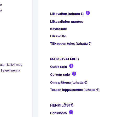
lo
lo
Liikevaihto (tuhatta €)
Liikevaihdon muutos
Käyttökate
Liikevoitto
Tilikauden tulos (tuhatta €)
MAKSUVALMIUS
maton kaikki muu
Quick ratio
tieteellinen ja
Current ratio
Oma pääoma (tuhatta €)
Taseen loppusumma (tuhatta €)
HENKILÖSTÖ
Henkilöstö