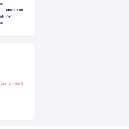
ion
 TOL-luokitus on
tillinen,
see
 Leena Inkeri S