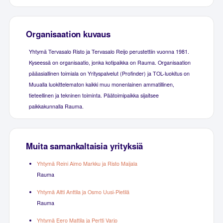
Organisaation kuvaus
Yhtymä Tervasalo Risto ja Tervasalo Reijo perustettiin vuonna 1981.
Kyseessä on organisaatio, jonka kotipaikka on Rauma. Organisaation
pääasiallinen toimiala on Yrityspalvelut (Profinder) ja TOL-luokitus on
Muualla luokittelematon kaikki muu monenlainen ammatillinen,
tieteellinen ja tekninen toiminta. Päätoimipaikka sijaitsee
paikkakunnalla Rauma.
Muita samankaltaisia yrityksiä
Yhtymä Reini Aimo Markku ja Risto Maijala
Rauma
Yhtymä Altti Anttila ja Osmo Uusi-Pietilä
Rauma
Yhtymä Eero Mattila ja Pertti Varjo