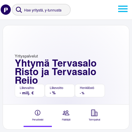
Yrityspalvelut
Yhtymä Tervasalo
Risto ja Tervasalo
Reijo
Liikevaihto
Liikevoitto
Henkilöstö
- milj. €
- %
- %
Perustiedot
Päättäjät
Toimipaikat