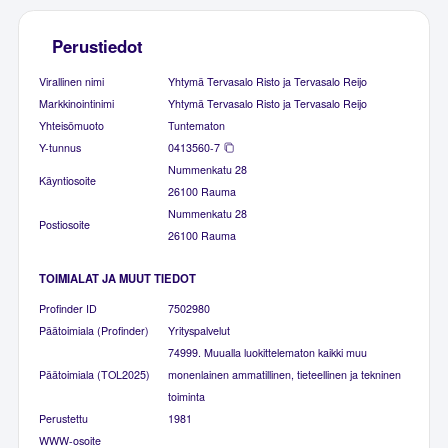
Perustiedot
Virallinen nimi
Yhtymä Tervasalo Risto ja Tervasalo Reijo
Markkinointinimi
Yhtymä Tervasalo Risto ja Tervasalo Reijo
Yhteisömuoto
Tuntematon
Y-tunnus
0413560-7
Nummenkatu 28
Käyntiosoite
26100 Rauma
Nummenkatu 28
Postiosoite
26100 Rauma
TOIMIALAT JA MUUT TIEDOT
Profinder ID
7502980
Päätoimiala (Profinder)
Yrityspalvelut
74999. Muualla luokittelematon kaikki muu
Päätoimiala (TOL2025)
monenlainen ammatillinen, tieteellinen ja tekninen
toiminta
Perustettu
1981
WWW-osoite