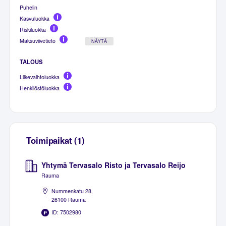
Puhelin
Kasvuluokka
Riskiluokka
Maksuviivetieto
NÄYTÄ
TALOUS
Liikevaihtoluokka
Henkilöstöluokka
Toimipaikat (1)
Yhtymä Tervasalo Risto ja Tervasalo Reijo
Rauma
Nummenkatu 28,
26100 Rauma
ID: 7502980