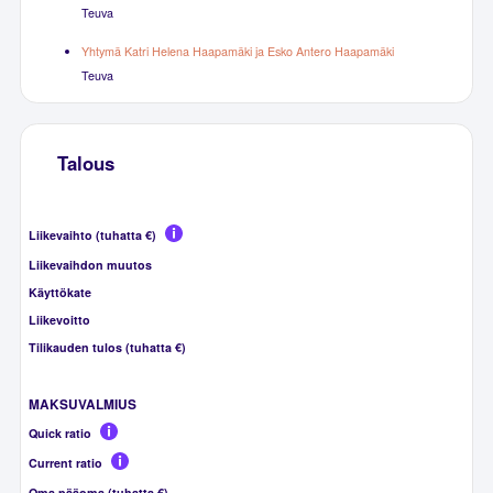
Teuva
Yhtymä Katri Helena Haapamäki ja Esko Antero Haapamäki
Teuva
Talous
Liikevaihto (tuhatta €)
Liikevaihdon muutos
Käyttökate
Liikevoitto
Tilikauden tulos (tuhatta €)
MAKSUVALMIUS
Quick ratio
Current ratio
Oma pääoma (tuhatta €)