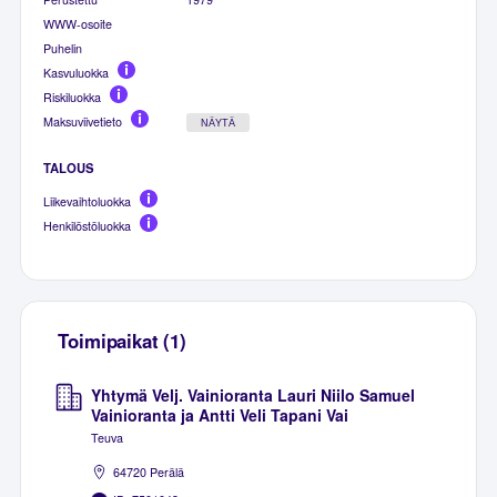
WWW-osoite
Puhelin
Kasvuluokka
Riskiluokka
Maksuviivetieto
NÄYTÄ
TALOUS
Liikevaihtoluokka
Henkilöstöluokka
Toimipaikat (1)
Yhtymä Velj. Vainioranta Lauri Niilo Samuel
Vainioranta ja Antti Veli Tapani Vai
Teuva
64720 Perälä