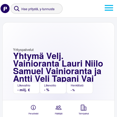
Yrityspalvelut
Yhtymä Velj.
Vainioranta Lauri Niilo
Samuel Vainioranta ja
Antti Veli Tapani Vai
Liikevaihto
Liikevoitto
Henkilöstö
- milj. €
- %
- %
Perustiedot
Päättäjät
Toimipaikat