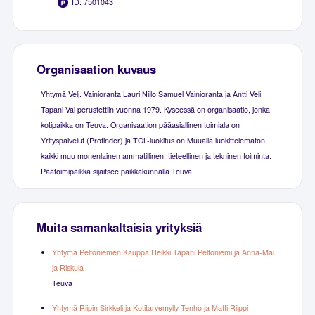
ID: 7501043
Organisaation kuvaus
Yhtymä Velj. Vainioranta Lauri Niilo Samuel Vainioranta ja Antti Veli
Tapani Vai perustettiin vuonna 1979. Kyseessä on organisaatio, jonka
kotipaikka on Teuva. Organisaation pääasiallinen toimiala on
Yrityspalvelut (Profinder) ja TOL-luokitus on Muualla luokittelematon
kaikki muu monenlainen ammatillinen, tieteellinen ja tekninen toiminta.
Päätoimipaikka sijaitsee paikkakunnalla Teuva.
Muita samankaltaisia yrityksiä
Yhtymä Peltoniemen Kauppa Heikki Tapani Peltoniemi ja Anna-Mai
ja Riskula
Teuva
Yhtymä Riipin Sirkkeli ja Kotitarvemylly Tenho ja Matti Riippi