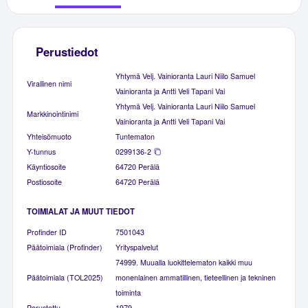
Perustiedot
Yhtymä Velj. Vainioranta Lauri Niilo Samuel
Virallinen nimi
Vainioranta ja Antti Veli Tapani Vai
Yhtymä Velj. Vainioranta Lauri Niilo Samuel
Markkinointinimi
Vainioranta ja Antti Veli Tapani Vai
Yhteisömuoto
Tuntematon
Y-tunnus
0299136-2
Käyntiosoite
64720 Perälä
Postiosoite
64720 Perälä
TOIMIALAT JA MUUT TIEDOT
Profinder ID
7501043
Päätoimiala (Profinder)
Yrityspalvelut
74999. Muualla luokittelematon kaikki muu
Päätoimiala (TOL2025)
monenlainen ammatillinen, tieteellinen ja tekninen
toiminta
Perustettu
1979