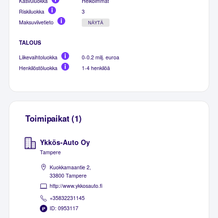
Kasvuluokka
Heikoimmat
Riskiluokka
3
Maksuviivetieto
NÄYTÄ
TALOUS
Liikevaihtoluokka
0-0.2 milj. euroa
Henkilöstöluokka
1-4 henkilöä
Toimipaikat (1)
Ykkös-Auto Oy
Tampere
Kuokkamaantie 2,
33800 Tampere
http://www.ykkosauto.fi
+35832231145
ID: 0953117