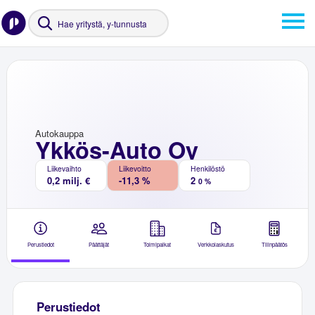
Autokauppa
Ykkös-Auto Oy
Liikevaihto
Liikevoitto
Henkilöstö
0,2 milj. €
-11,3 %
2
0 %
Perustiedot
Päättäjät
Toimipaikat
Verkkolaskutus
Tilinpäätös
Perustiedot