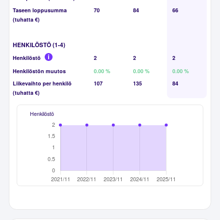
Taseen loppusumma
70
84
66
(tuhatta €)
HENKILÖSTÖ (1-4)
Henkilöstö
2
2
2
Henkilöstön muutos
0.00 %
0.00 %
0.00 %
Liikevaihto per henkilö
107
135
84
(tuhatta €)
Henkilöstö