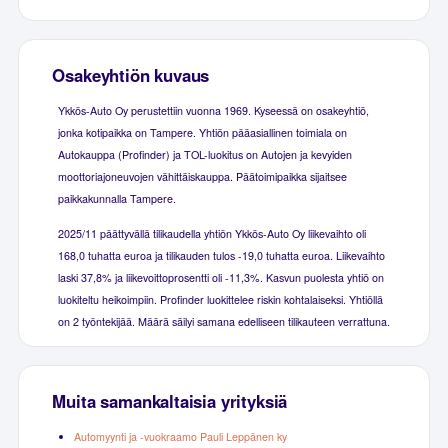
Osakeyhtiön kuvaus
Ykkös-Auto Oy perustettiin vuonna 1969. Kyseessä on osakeyhtiö,
jonka kotipaikka on Tampere. Yhtiön pääasiallinen toimiala on
Autokauppa (Profinder) ja TOL-luokitus on Autojen ja kevyiden
moottoriajoneuvojen vähittäiskauppa. Päätoimipaikka sijaitsee
paikkakunnalla Tampere.
2025/11 päättyvällä tilikaudella yhtiön Ykkös-Auto Oy liikevaihto oli
168,0 tuhatta euroa ja tilikauden tulos -19,0 tuhatta euroa. Liikevaihto
laski 37,8% ja liikevoittoprosentti oli -11,3%. Kasvun puolesta yhtiö on
luokiteltu heikoimpiin. Profinder luokittelee riskin kohtalaiseksi. Yhtiöllä
on 2 työntekijää. Määrä säilyi samana edelliseen tilikauteen verrattuna.
Muita samankaltaisia yrityksiä
Automyynti ja -vuokraamo Pauli Leppänen ky