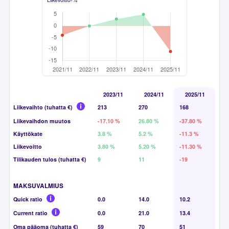
2023/11
2024/11
2025/11
Liikevaihto (tuhatta €)
213
270
168
Liikevaihdon muutos
-17.10 %
26.80 %
-37.80 %
Käyttökate
3.8 %
5.2 %
-11.3 %
Liikevoitto
3.80 %
5.20 %
-11.30 %
Tilikauden tulos (tuhatta €)
9
11
-19
MAKSUVALMIUS
Quick ratio
0.0
14.0
10.2
Current ratio
0.0
21.0
13.4
Oma pääoma (tuhatta €)
59
70
51