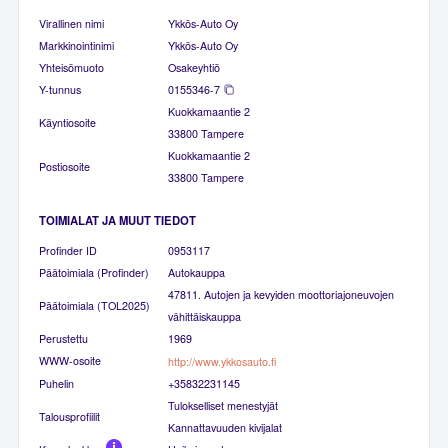
Virallinen nimi
Ykkös-Auto Oy
Markkinointinimi
Ykkös-Auto Oy
Yhteisömuoto
Osakeyhtiö
Y-tunnus
0155346-7
Kuokkamaantie 2
Käyntiosoite
33800 Tampere
Kuokkamaantie 2
Postiosoite
33800 Tampere
TOIMIALAT JA MUUT TIEDOT
Profinder ID
0953117
Päätoimiala (Profinder)
Autokauppa
47811. Autojen ja kevyiden moottoriajoneuvojen
Päätoimiala (TOL2025)
vähittäiskauppa
Perustettu
1969
WWW-osoite
http://www.ykkosauto.fi
Puhelin
+35832231145
Tulokselliset menestyjät
Talousprofiilit
Kannattavuuden kivijalat