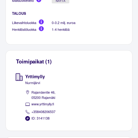
Maksuviivetieto
NÄYTÄ
TALOUS
Liikevaihtoluokka
0-0.2 milj. euroa
Henkilöstöluokka
1-4 henkilöä
Toimipaikat (1)
Yrttimylly
Nurmijärvi
Rajamäentie 46,
05200 Rajamäki
www.yrttimylly.fi
+358408206537
ID: 3141138