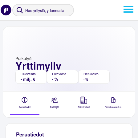
Purkutyöt
Yrttimylly
Liikevaihto
Liikevoitto
Henkilöstö
- milj. €
- %
- %
Perustiedot
Päättäjät
Toimipaikat
Verkkolaskutus
Perustiedot