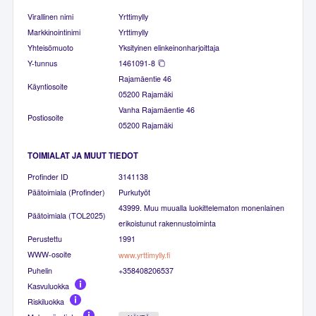
Virallinen nimi
Yrttimylly
Markkinointinimi
Yrttimylly
Yhteisömuoto
Yksityinen elinkeinonharjoittaja
Y-tunnus
1461091-8
Rajamäentie 46
Käyntiosoite
05200 Rajamäki
Vanha Rajamäentie 46
Postiosoite
05200 Rajamäki
TOIMIALAT JA MUUT TIEDOT
Profinder ID
3141138
Päätoimiala (Profinder)
Purkutyöt
43999. Muu muualla luokittelematon monenlainen
Päätoimiala (TOL2025)
erikoistunut rakennustoiminta
Perustettu
1991
WWW-osoite
www.yrttimylly.fi
Puhelin
+358408206537
Kasvuluokka
Riskiluokka