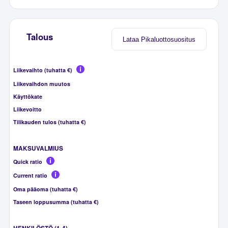
Talous
Lataa Pikaluottosuositus
Liikevaihto (tuhatta €)
Liikevaihdon muutos
Käyttökate
Liikevoitto
Tilikauden tulos (tuhatta €)
MAKSUVALMIUS
Quick ratio
Current ratio
Oma pääoma (tuhatta €)
Taseen loppusumma (tuhatta €)