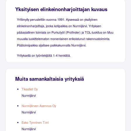
Yksityisen elinkeinonharjoittajan kuvaus
Yrttimylly perustettiin vuonna 1991. Kyseessä on yksityinen
elinkeinonharjoittaja, jonka kotipaikka on Nurmijärvi. Yrityksen
pääasiallinen toimiala on Purkutyöt (Profinder) ja TOL-luokitus on Muu
muualla luokittelematon monenlainen erikoistunut rakennustoiminta.
Päätoimipaikka sijaitsee paikkakunnalla Nurmijärvi.
Yrityksellä on työntekijöitä 1-4 henkilöä.
Muita samankaltaisia yrityksiä
Tikastiet Oy
Nurmijärvi
Nurmijärven Asennus Oy
Nurmijärvi
Esko Tynninen T:mi
Nurmijärvi