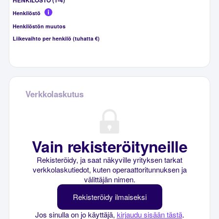
HENKILÖSTÖ (1-4)
Henkilöstö
Henkilöstön muutos
Liikevaihto per henkilö (tuhatta €)
Verkkolaskutus
Vain rekisteröityneille
Rekisteröidy, ja saat näkyville yrityksen tarkat
verkkolaskutiedot, kuten operaattoritunnuksen ja
välittäjän nimen.
Rekisteröidy ilmaiseksi
Jos sinulla on jo käyttäjä,
kirjaudu sisään tästä
.