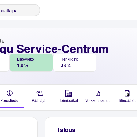
nta
gu Service-Centrum
Liikevoitto
Henkilöstö
1,9 %
0
0 %
Perustiedot
Päättäjät
Toimipaikat
Verkkolaskutus
Tilinpäätös
Talous