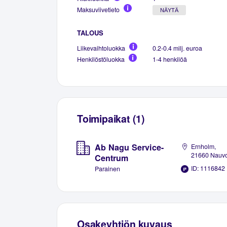
Maksuviivetieto
NÄYTÄ
TALOUS
Liikevaihtoluokka
0.2-0.4 milj. euroa
Henkilöstöluokka
1-4 henkilöä
Toimipaikat (1)
Ab Nagu Service-
Ernholm,
21660 Nauv
Centrum
ID: 1116842
Parainen
Osakeyhtiön kuvaus