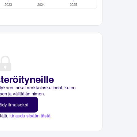
teröityneille
rityksen tarkat verkkolaskutiedot, kuten
sen ja välittäjän nimen.
öidy ilmaiseksi
ttäjä,
kirjaudu sisään tästä
.