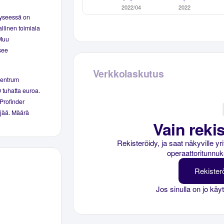
Kyseessä on
llinen toimiala
 Muu
tsee
Verkkolaskutus
Centrum
0 tuhatta euroa.
 Profinder
kijää. Määrä
Vain rekis
Rekisteröidy, ja saat näkyville y
operaattoritunnuk
Rekister
Jos sinulla on jo käy