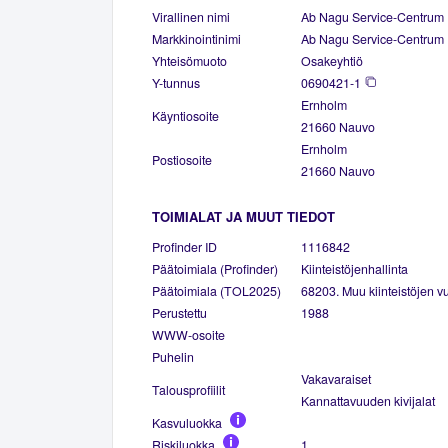
Virallinen nimi
Ab Nagu Service-Centrum
Markkinointinimi
Ab Nagu Service-Centrum
Yhteisömuoto
Osakeyhtiö
Y-tunnus
0690421-1
Ernholm
Käyntiosoite
21660 Nauvo
Ernholm
Postiosoite
21660 Nauvo
TOIMIALAT JA MUUT TIEDOT
Profinder ID
1116842
Päätoimiala (Profinder)
Kiinteistöjenhallinta
Päätoimiala (TOL2025)
68203. Muu kiinteistöjen vu
Perustettu
1988
WWW-osoite
Puhelin
Vakavaraiset
Talousprofiilit
Kannattavuuden kivijalat
Kasvuluokka
Riskiluokka
1