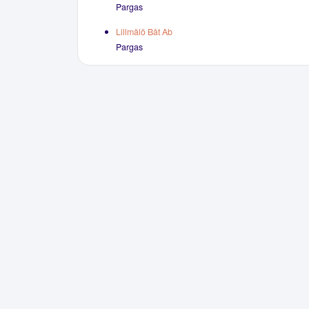
Pargas
Lillmälö Båt Ab
Pargas