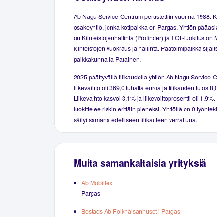
Ab Nagu Service-Centrum perustettiin vuonna 1988. 
osakeyhtiö, jonka kotipaikka on Pargas. Yhtiön pääasia
on Kiinteistöjenhallinta (Profinder) ja TOL-luokitus on
kiinteistöjen vuokraus ja hallinta. Päätoimipaikka sijai
paikkakunnalla Parainen.
2025 päättyvällä tilikaudella yhtiön Ab Nagu Service-
liikevaihto oli 369,0 tuhatta euroa ja tilikauden tulos 8,
Liikevaihto kasvoi 3,1% ja liikevoittoprosentti oli 1,9%.
luokittelee riskin erittäin pieneksi. Yhtiöllä on 0 työnte
säilyi samana edelliseen tilikauteen verrattuna.
Muita samankaltaisia yrityksiä
Ab Mobiltex
Pargas
Bostads Ab Folkhälsanhuset i Pargas