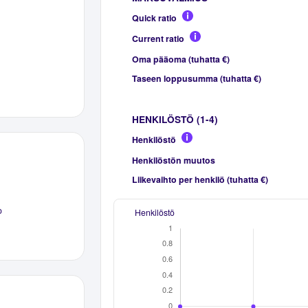
Quick ratio
Current ratio
Oma pääoma (tuhatta €)
Taseen loppusumma (tuhatta €)
HENKILÖSTÖ (1-4)
Henkilöstö
Henkilöstön muutos
Liikevaihto per henkilö (tuhatta €)
o
Henkilöstö