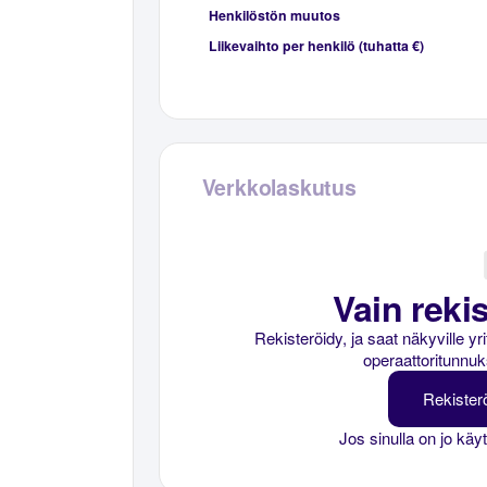
Henkilöstön muutos
Liikevaihto per henkilö (tuhatta €)
Verkkolaskutus
Vain rekis
Rekisteröidy, ja saat näkyville y
operaattoritunnuk
Rekister
Jos sinulla on jo käy