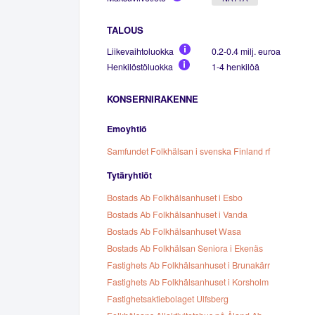
TALOUS
Liikevaihtoluokka
0.2-0.4 milj. euroa
Henkilöstöluokka
1-4 henkilöä
KONSERNIRAKENNE
Emoyhtiö
Samfundet Folkhälsan i svenska Finland rf
Tytäryhtiöt
Bostads Ab Folkhälsanhuset i Esbo
Bostads Ab Folkhälsanhuset i Vanda
Bostads Ab Folkhälsanhuset Wasa
Bostads Ab Folkhälsan Seniora i Ekenäs
Fastighets Ab Folkhälsanhuset i Brunakärr
Fastighets Ab Folkhälsanhuset i Korsholm
Fastighetsaktiebolaget Ulfsberg