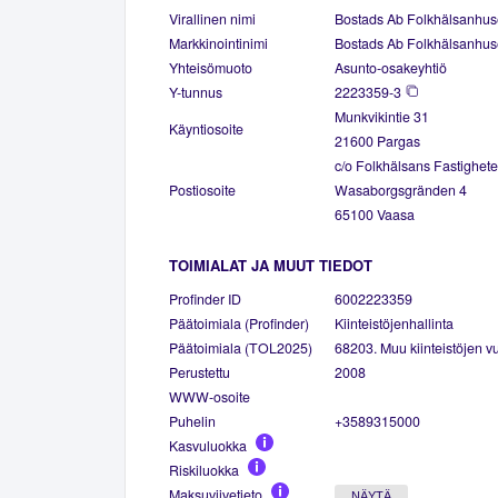
Virallinen nimi
Bostads Ab Folkhälsanhuse
Markkinointinimi
Bostads Ab Folkhälsanhuse
Yhteisömuoto
Asunto-osakeyhtiö
Y-tunnus
2223359-3
Munkvikintie 31
Käyntiosoite
21600 Pargas
c/o Folkhälsans Fastighete
Postiosoite
Wasaborgsgränden 4
65100 Vaasa
TOIMIALAT JA MUUT TIEDOT
Profinder ID
6002223359
Päätoimiala (Profinder)
Kiinteistöjenhallinta
Päätoimiala (TOL2025)
68203. Muu kiinteistöjen vu
Perustettu
2008
WWW-osoite
Puhelin
+3589315000
Kasvuluokka
Riskiluokka
Maksuviivetieto
NÄYTÄ