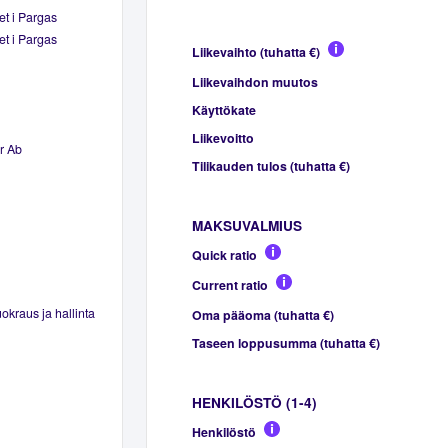
t i Pargas
t i Pargas
Liikevaihto (tuhatta €)
Liikevaihdon muutos
Käyttökate
Liikevoitto
r Ab
Tilikauden tulos (tuhatta €)
MAKSUVALMIUS
Quick ratio
Current ratio
okraus ja hallinta
Oma pääoma (tuhatta €)
Taseen loppusumma (tuhatta €)
HENKILÖSTÖ (1-4)
Henkilöstö