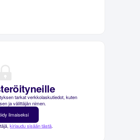
teröityneille
rityksen tarkat verkkolaskutiedot, kuten
sen ja välittäjän nimen.
öidy ilmaiseksi
ttäjä,
kirjaudu sisään tästä
.