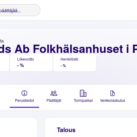
nta
ds Ab Folkhälsanhuset i 
Liikevoitto
Henkilöstö
- %
- %
Perustiedot
Päättäjät
Toimipaikat
Verkkolaskutus
Talous