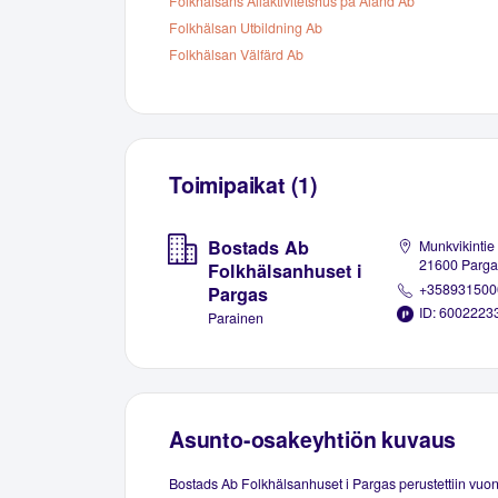
Folkhälsans Allaktivitetshus på Åland Ab
Folkhälsan Utbildning Ab
Folkhälsan Välfärd Ab
Toimipaikat (1)
Bostads Ab
Munkvikintie
21600 Parga
Folkhälsanhuset i
+358931500
Pargas
ID: 6002223
Parainen
Asunto-osakeyhtiön kuvaus
Bostads Ab Folkhälsanhuset i Pargas perustettiin vuo