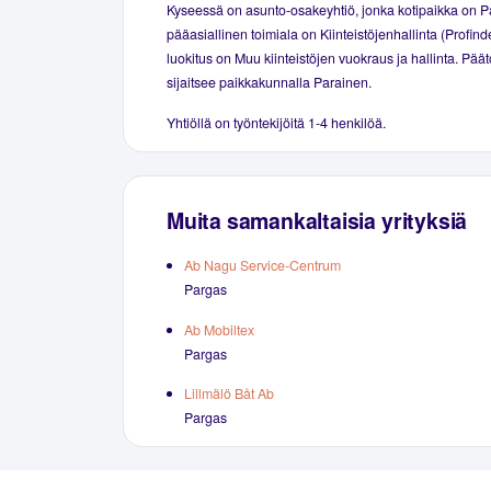
Kyseessä on asunto-osakeyhtiö, jonka kotipaikka on P
pääasiallinen toimiala on Kiinteistöjenhallinta (Profind
luokitus on Muu kiinteistöjen vuokraus ja hallinta. Pää
sijaitsee paikkakunnalla Parainen.
Yhtiöllä on työntekijöitä 1-4 henkilöä.
Muita samankaltaisia yrityksiä
Ab Nagu Service-Centrum
Pargas
Ab Mobiltex
Pargas
Lillmälö Båt Ab
Pargas