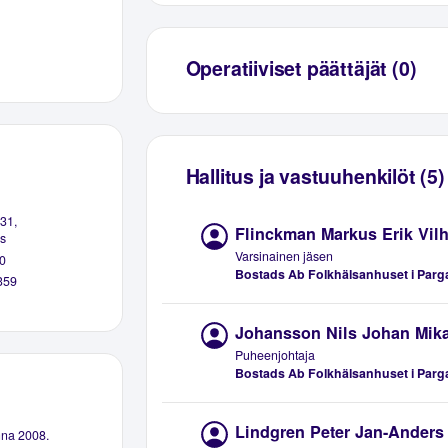
Operatiiviset päättäjät (0)
Hallitus ja vastuuhenkilöt (5)
 31,
Flinckman Markus Erik Vil
s
Varsinainen jäsen
0
Bostads Ab Folkhälsanhuset i Parg
359
Johansson Nils Johan Mik
Puheenjohtaja
Bostads Ab Folkhälsanhuset i Parg
Lindgren Peter Jan-Anders
nna 2008.