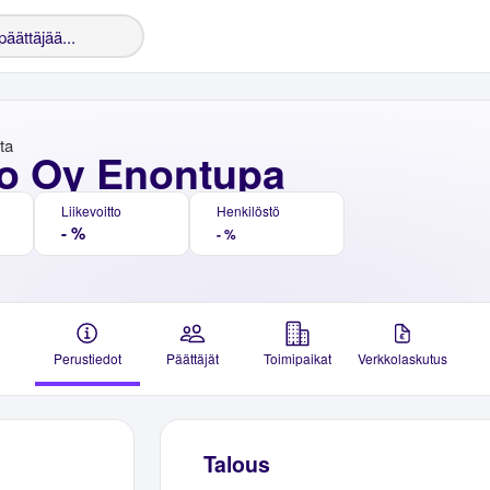
nta
o Oy Enontupa
Liikevoitto
Henkilöstö
- %
- %
Perustiedot
Päättäjät
Toimipaikat
Verkkolaskutus
Talous