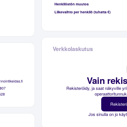
Henkilöstön muutos
Liikevaihto per henkilö (tuhatta €)
Verkkolaskutus
Vain rekis
nointikeidas.fi
Rekisteröidy, ja saat näkyville y
807
operaattoritunnuk
528
Rekister
Jos sinulla on jo käy