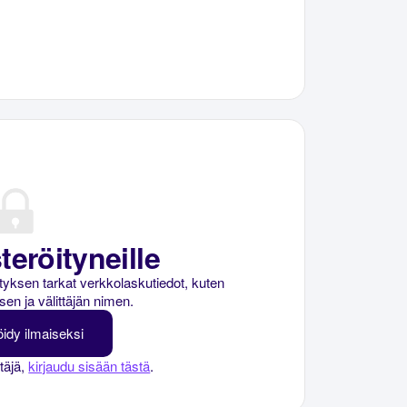
teröityneille
rityksen tarkat verkkolaskutiedot, kuten
sen ja välittäjän nimen.
öidy ilmaiseksi
ttäjä,
kirjaudu sisään tästä
.