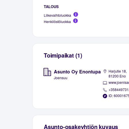
TALOUS
Liikevaihtoluokka
Henkilöstöluokka
Toimipaikat (1)
Asunto Oy Enontupa
Harjutie 18,
81200 Eno
Joensuu
www.joenisan
+358449731
ID: 6000167
Asunto-osakeyhtiön kuvaus