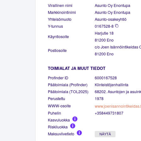
Virallinen nimi
Asunto Oy Enontupa
Markkinointinimi
Asunto Oy Enontupa
Yhteisömuoto
Asunto-osakeyhtiö
Y-tunnus
0167528-8
Harjutie 18
Käyntiosoite
81200 Eno
c/o Joen Isännöintikeidas 
Postiosoite
81200 Eno
TOIMIALAT JA MUUT TIEDOT
Profinder ID
6000167528
Päätoimiala (Profinder)
Kiinteistöjenhallinta
Päätoimiala (TOL2025)
68202. Asuntojen ja asuinki
Perustettu
1978
WWW-osoite
www.joenisannointikeidas.f
Puhelin
+358449731807
Kasvuluokka
Riskiluokka
Maksuviivetieto
NÄYTÄ