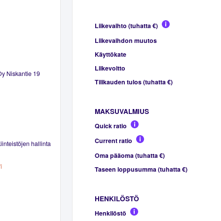
Liikevaihto (tuhatta €)
Liikevaihdon muutos
Käyttökate
Liikevoitto
Oy Niskantie 19
Tilikauden tulos (tuhatta €)
MAKSUVALMIUS
Quick ratio
Current ratio
inteistöjen hallinta
Oma pääoma (tuhatta €)
i
Taseen loppusumma (tuhatta €)
HENKILÖSTÖ
Henkilöstö