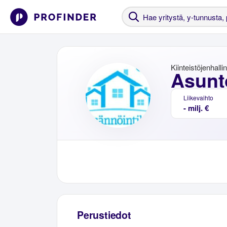
Kiinteistöjenhalli
Asunt
Liikevaihto
- milj. €
Perustiedot