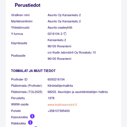
Perustiedot
Virallinen nimi
Asunto Oy Kansankatu 2
Markkinointinimi
Asunto Oy Kansankatu 2
Yhteisömuoto
Asunto-osakeyhtiö
Y-tunnus
0216104-3
Kansankatu 2
Käyntiosoite
96100 Rovaniemi
c/o Kodin isännöinti Oy Rovakatu 10
Postiosoite
96100 Rovaniemi
TOIMIALAT JA MUUT TIEDOT
Profinder ID
6000216104
Päätoimiala (Profinder)
Kiinteistöjenhallinta
Päätoimiala (TOL2025)
68202. Asuntojen ja asuinkiinteistöjen hallinta
Perustettu
1978
WWW-osoite
www.kodinisannointi.fi
Puhelin
+358107395400
Kasvuluokka
Riskiluokka