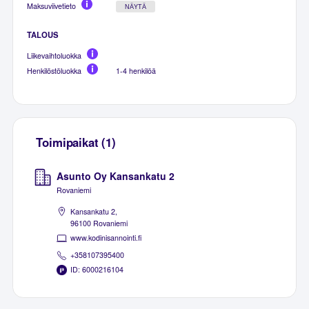
Maksuviivetieto
NÄYTÄ
TALOUS
Liikevaihtoluokka
Henkilöstöluokka
1-4 henkilöä
Toimipaikat (1)
Asunto Oy Kansankatu 2
Rovaniemi
Kansankatu 2,
96100 Rovaniemi
www.kodinisannointi.fi
+358107395400
ID: 6000216104