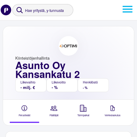
Kiinteistöjenhallinta
Asunto Oy
Kansankatu 2
Liikevaihto
Liikevoitto
Henkilöstö
- milj. €
- %
- %
Perustiedot
Päättäjät
Toimipaikat
Verkkolaskutus