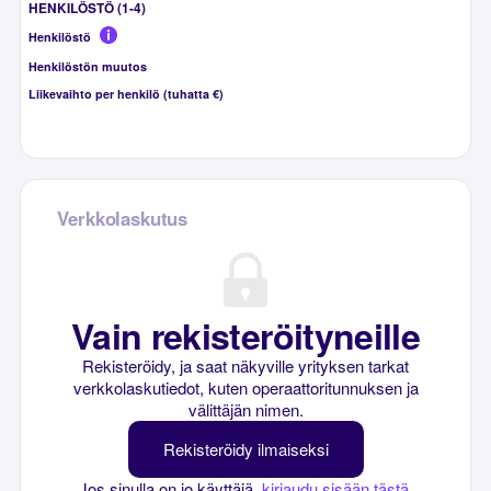
HENKILÖSTÖ (1-4)
Henkilöstö
Henkilöstön muutos
Liikevaihto per henkilö (tuhatta €)
Verkkolaskutus
Vain rekisteröityneille
Rekisteröidy, ja saat näkyville yrityksen tarkat
verkkolaskutiedot, kuten operaattoritunnuksen ja
välittäjän nimen.
Rekisteröidy ilmaiseksi
Jos sinulla on jo käyttäjä,
kirjaudu sisään tästä
.