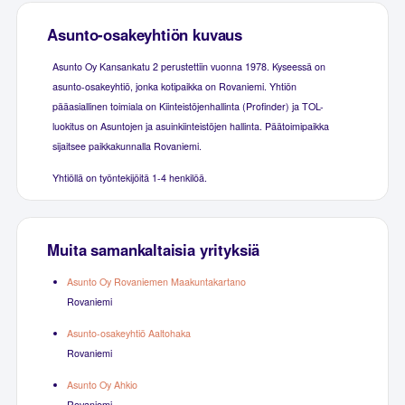
Asunto-osakeyhtiön kuvaus
Asunto Oy Kansankatu 2 perustettiin vuonna 1978. Kyseessä on
asunto-osakeyhtiö, jonka kotipaikka on Rovaniemi. Yhtiön
pääasiallinen toimiala on Kiinteistöjenhallinta (Profinder) ja TOL-
luokitus on Asuntojen ja asuinkiinteistöjen hallinta. Päätoimipaikka
sijaitsee paikkakunnalla Rovaniemi.
Yhtiöllä on työntekijöitä 1-4 henkilöä.
Muita samankaltaisia yrityksiä
Asunto Oy Rovaniemen Maakuntakartano
Rovaniemi
Asunto-osakeyhtiö Aaltohaka
Rovaniemi
Asunto Oy Ahkio
Rovaniemi