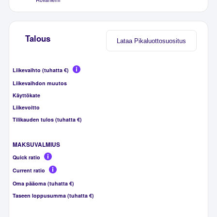
Talous
Lataa Pikaluottosuositus
Liikevaihto (tuhatta €)
Liikevaihdon muutos
Käyttökate
Liikevoitto
Tilikauden tulos (tuhatta €)
MAKSUVALMIUS
Quick ratio
Current ratio
Oma pääoma (tuhatta €)
Taseen loppusumma (tuhatta €)