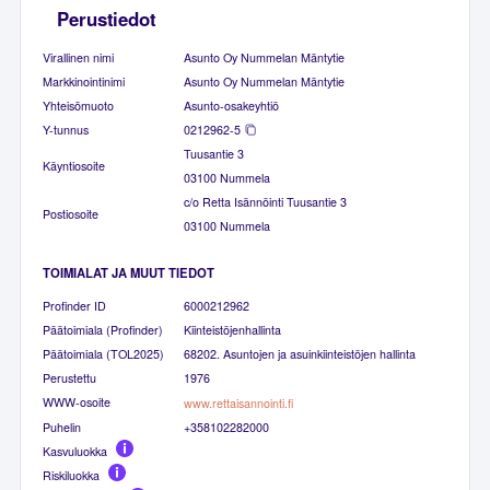
Perustiedot
Virallinen nimi
Asunto Oy Nummelan Mäntytie
Markkinointinimi
Asunto Oy Nummelan Mäntytie
Yhteisömuoto
Asunto-osakeyhtiö
Y-tunnus
0212962-5
Tuusantie 3
Käyntiosoite
03100 Nummela
c/o Retta Isännöinti Tuusantie 3
Postiosoite
03100 Nummela
TOIMIALAT JA MUUT TIEDOT
Profinder ID
6000212962
Päätoimiala (Profinder)
Kiinteistöjenhallinta
Päätoimiala (TOL2025)
68202. Asuntojen ja asuinkiinteistöjen hallinta
Perustettu
1976
WWW-osoite
www.rettaisannointi.fi
Puhelin
+358102282000
Kasvuluokka
Riskiluokka