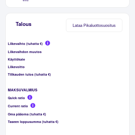
Talous
Lataa Pikaluottosuositus
Liikevaihto (tuhatta €)
Liikevaihdon muutos
Käyttökate
Liikevoitto
Tilikauden tulos (tuhatta €)
MAKSUVALMIUS
Quick ratio
Current ratio
Oma pääoma (tuhatta €)
Taseen loppusumma (tuhatta €)