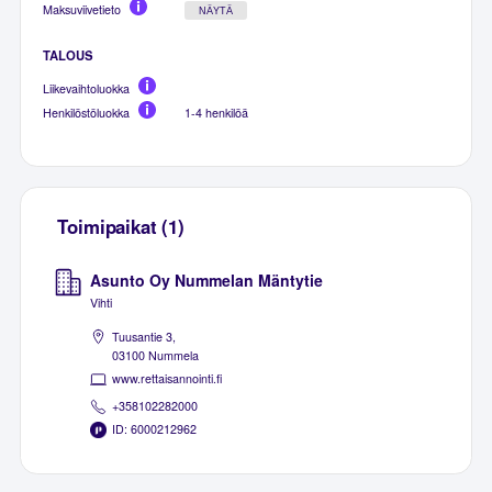
Maksuviivetieto
NÄYTÄ
TALOUS
Liikevaihtoluokka
Henkilöstöluokka
1-4 henkilöä
Toimipaikat (1)
Asunto Oy Nummelan Mäntytie
Vihti
Tuusantie 3,
03100 Nummela
www.rettaisannointi.fi
+358102282000
ID: 6000212962