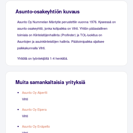
Asunto-osakeyhtiön kuvaus
Asunto Oy Nummelan Mäntytie perustettiin vuonna 1976. Kyseessä on
asunto-osakeyhtiö, jonka kotipaikka on Vihti. Yhtiön pääasiallinen
toimiala on Kiinteistöjenhallinta (Profinder) ja TOL-luokitus on
Asuntojen ja asuinkiinteistöjen hallinta. Päätoimipaikka sijaitsee
paikkakunnalla Vihti.
Yhtiöllä on työntekijöitä 1-4 henkilöä.
Muita samankaltaisia yrityksiä
Asunto Oy Alpertti
Vihti
Asunto Oy Eipera
Vihti
Asunto Oy Enäpelto
Vihti