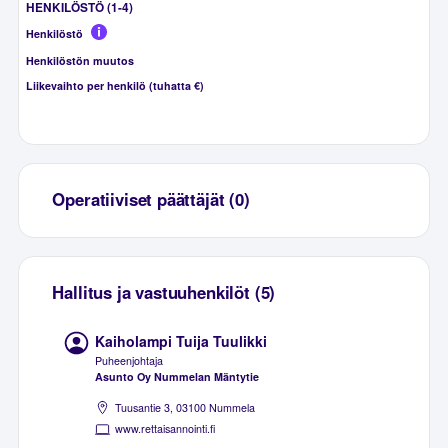
HENKILÖSTÖ (1-4)
Henkilöstö
Henkilöstön muutos
Liikevaihto per henkilö (tuhatta €)
Operatiiviset päättäjät (0)
Hallitus ja vastuuhenkilöt (5)
Kaiholampi Tuija Tuulikki
Puheenjohtaja
Asunto Oy Nummelan Mäntytie
Tuusantie 3, 03100 Nummela
www.rettaisannointi.fi