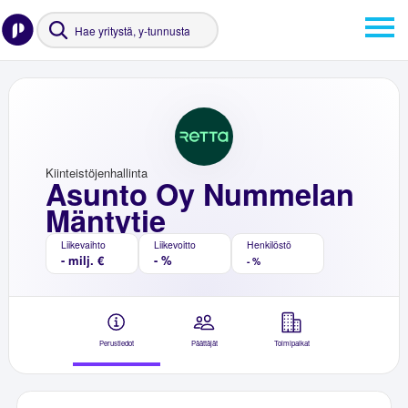
Kiinteistöjenhallinta
Asunto Oy Nummelan
Mäntytie
Liikevaihto
Liikevoitto
Henkilöstö
- milj. €
- %
- %
Perustiedot
Päättäjät
Toimipaikat