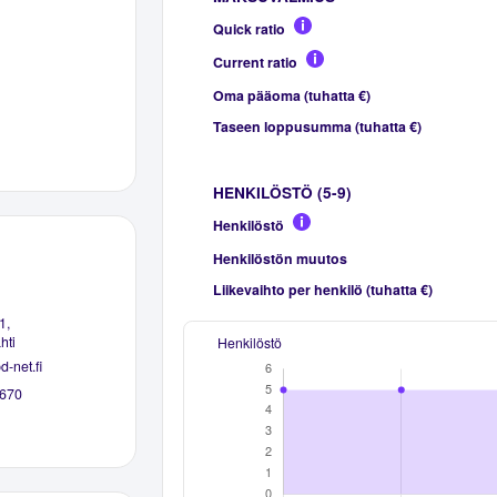
Quick ratio
Current ratio
Oma pääoma (tuhatta €)
Taseen loppusumma (tuhatta €)
HENKILÖSTÖ (5-9)
Henkilöstö
Henkilöstön muutos
Liikevaihto per henkilö (tuhatta €)
1,
hti
Henkilöstö
d-net.fi
670