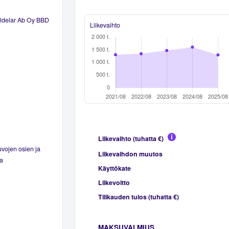
ildelar Ab Oy BBD
Liikevaihto
Liikevaihto (tuhatta €)
vojen osien ja
Liikevaihdon muutos
pa
Käyttökate
Liikevoitto
Tilikauden tulos (tuhatta €)
MAKSUVALMIUS