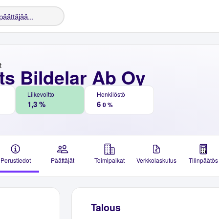
t
ts Bildelar Ab Oy
Liikevoitto
Henkilöstö
1,3 %
6
0 %
Perustiedot
Päättäjät
Toimipaikat
Verkkolaskutus
Tilinpäätös
Talous