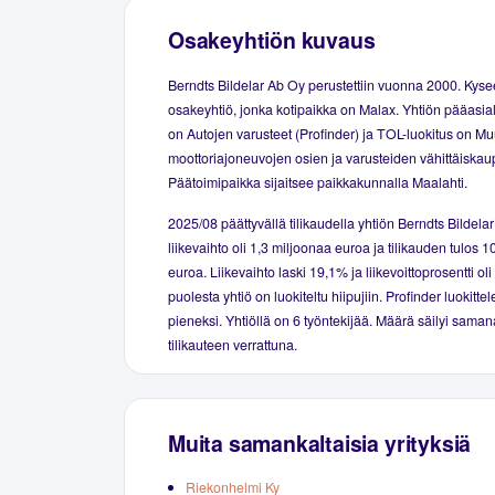
Osakeyhtiön kuvaus
Berndts Bildelar Ab Oy perustettiin vuonna 2000. Kys
osakeyhtiö, jonka kotipaikka on Malax. Yhtiön pääasial
on Autojen varusteet (Profinder) ja TOL-luokitus on M
moottoriajoneuvojen osien ja varusteiden vähittäiskau
Päätoimipaikka sijaitsee paikkakunnalla Maalahti.
2025/08 päättyvällä tilikaudella yhtiön Berndts Bildela
liikevaihto oli 1,3 miljoonaa euroa ja tilikauden tulos 1
euroa. Liikevaihto laski 19,1% ja liikevoittoprosentti o
puolesta yhtiö on luokiteltu hiipujiin. Profinder luokittele
pieneksi. Yhtiöllä on 6 työntekijää. Määrä säilyi sama
tilikauteen verrattuna.
Muita samankaltaisia yrityksiä
Riekonhelmi Ky