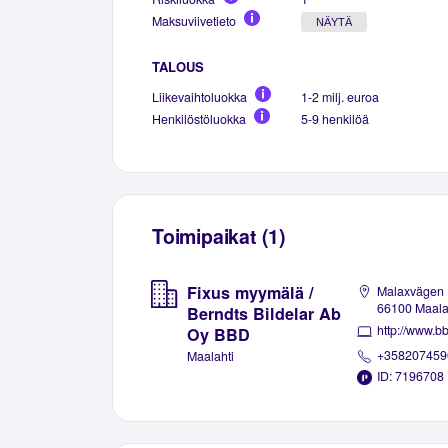
Maksuviivetieto
NÄYTÄ
TALOUS
Liikevaihtoluokka
1-2 milj. euroa
Henkilöstöluokka
5-9 henkilöä
Toimipaikat (1)
Fixus myymälä /
Malaxvägen 
66100 Maala
Berndts Bildelar Ab
http://www.bb
Oy BBD
+358207459
Maalahti
ID: 7196708