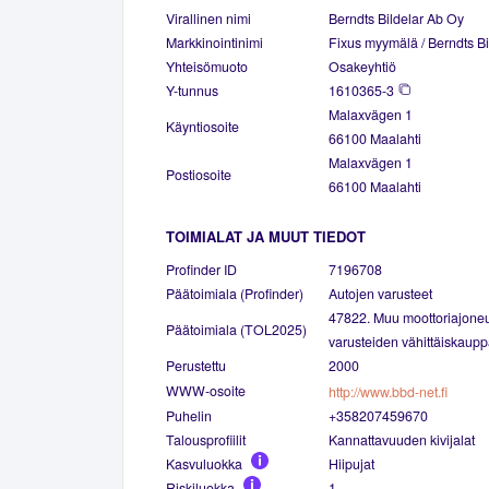
Virallinen nimi
Berndts Bildelar Ab Oy
Markkinointinimi
Fixus myymälä / Berndts B
Yhteisömuoto
Osakeyhtiö
Y-tunnus
1610365-3
Malaxvägen 1
Käyntiosoite
66100 Maalahti
Malaxvägen 1
Postiosoite
66100 Maalahti
TOIMIALAT JA MUUT TIEDOT
Profinder ID
7196708
Päätoimiala (Profinder)
Autojen varusteet
47822. Muu moottoriajoneu
Päätoimiala (TOL2025)
varusteiden vähittäiskaup
Perustettu
2000
WWW-osoite
http://www.bbd-net.fi
Puhelin
+358207459670
Talousprofiilit
Kannattavuuden kivijalat
Kasvuluokka
Hiipujat
Riskiluokka
1