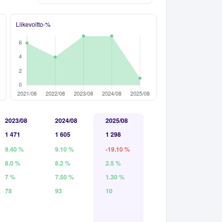
Liikevoitto-%
2023/08
2024/08
2025/08
1 471
1 605
1 298
9.40 %
9.10 %
-19.10 %
8.0 %
8.2 %
2.5 %
7 %
7.50 %
1.30 %
78
93
10