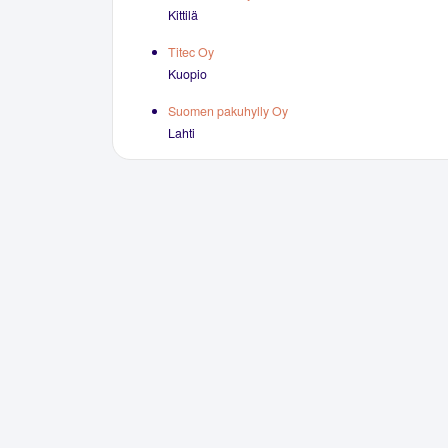
Kittilä
Titec Oy
Kuopio
Suomen pakuhylly Oy
Lahti