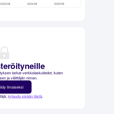
teröityneille
rityksen tarkat verkkolaskutiedot, kuten
sen ja välittäjän nimen.
öidy ilmaiseksi
ttäjä,
kirjaudu sisään tästä
.