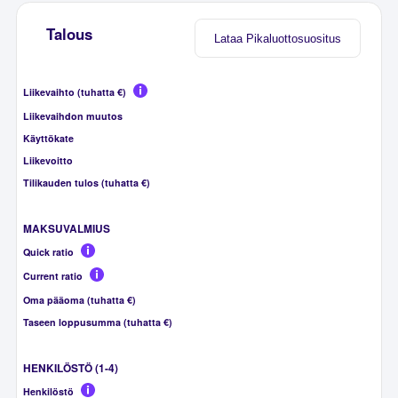
Talous
Lataa Pikaluottosuositus
Liikevaihto (tuhatta €)
Liikevaihdon muutos
Käyttökate
Liikevoitto
Tilikauden tulos (tuhatta €)
MAKSUVALMIUS
Quick ratio
Current ratio
Oma pääoma (tuhatta €)
Taseen loppusumma (tuhatta €)
HENKILÖSTÖ (1-4)
Henkilöstö