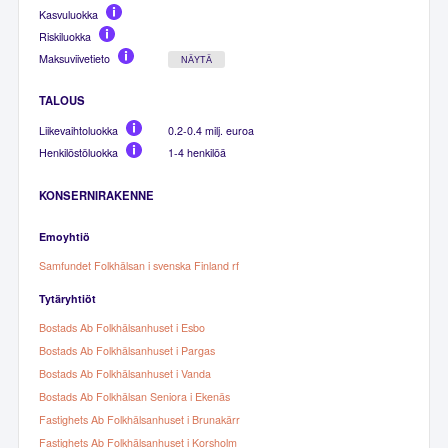
Kasvuluokka
Riskiluokka
Maksuviivetieto
NÄYTÄ
TALOUS
Liikevaihtoluokka
0.2-0.4 milj. euroa
Henkilöstöluokka
1-4 henkilöä
KONSERNIRAKENNE
Emoyhtiö
Samfundet Folkhälsan i svenska Finland rf
Tytäryhtiöt
Bostads Ab Folkhälsanhuset i Esbo
Bostads Ab Folkhälsanhuset i Pargas
Bostads Ab Folkhälsanhuset i Vanda
Bostads Ab Folkhälsan Seniora i Ekenäs
Fastighets Ab Folkhälsanhuset i Brunakärr
Fastighets Ab Folkhälsanhuset i Korsholm