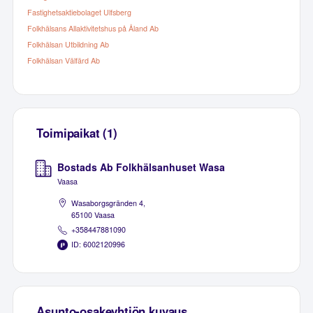
Fastighetsaktiebolaget Ulfsberg
Folkhälsans Allaktivitetshus på Åland Ab
Folkhälsan Utbildning Ab
Folkhälsan Välfärd Ab
Toimipaikat (1)
Bostads Ab Folkhälsanhuset Wasa
Vaasa
Wasaborgsgränden 4,
65100 Vaasa
+358447881090
ID: 6002120996
Asunto-osakeyhtiön kuvaus