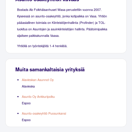
Bostads Ab Folkhälsanhuset Wasa perustettiin vuonna 2007.
Kyseessä on asunto-osakeyhtiö, jonka kotipaikka on Vasa. Yhtiön
pääasiallinen toimiala on Kiinteistöjenhallinta (Profinder) ja TOL-
luokitus on Asuntojen ja asuinkiinteistöjen hallinta. Päätoimipaikka
sijaitsee paikkakunnalla Vaasa.
Yhtiöllä on työntekijöitä 1-4 henkilöä.
Muita samankaltaisia yrityksiä
Alavieskan Asunnot Oy
Alavieska
Asunto Oy Ankkuripolku
Espoo
Asunto-osakeyhtiö Puosunkansi
Espoo