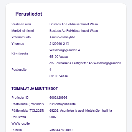
Perustiedot
Virallinen nimi
Bostads Ab Folkhälsanhuset Wasa
Markkinointinimi
Bostads Ab Folkhälsanhuset Wasa
Yhteisömuoto
Asunto-osakeyhtiö
Y-tunnus
2120996-2
Wasaborgsgränden 4
Käyntiosoite
65100 Vaasa
c/o Folkhälsans Fastigheter Ab Wasaborgsgränden
Postiosoite
4
65100 Vaasa
TOIMIALAT JA MUUT TIEDOT
Profinder ID
6002120996
Päätoimiala (Profinder)
Kiinteistöjenhallinta
Päätoimiala (TOL2025)
68202. Asuntojen ja asuinkiinteistöjen hallinta
Perustettu
2007
WWW-osoite
Puhelin
+358447881090