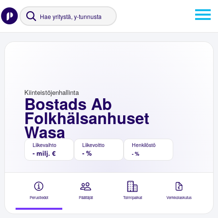
Kiinteistöjenhallinta
Bostads Ab
Folkhälsanhuset
Wasa
Liikevaihto
Liikevoitto
Henkilöstö
- milj. €
- %
- %
Perustiedot
Päättäjät
Toimipaikat
Verkkolaskutus