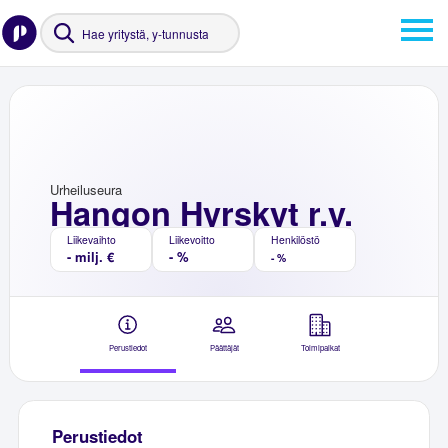
Urheiluseura
Hangon Hyrskyt r.y.
Liikevaihto
Liikevoitto
Henkilöstö
- milj. €
- %
- %
Perustiedot
Päättäjät
Toimipaikat
Perustiedot