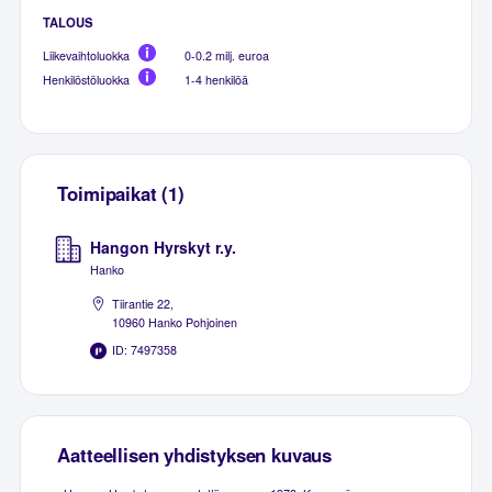
TALOUS
Liikevaihtoluokka
0-0.2 milj. euroa
Henkilöstöluokka
1-4 henkilöä
Toimipaikat (1)
Hangon Hyrskyt r.y.
Hanko
Tiirantie 22,
10960 Hanko Pohjoinen
ID: 7497358
Aatteellisen yhdistyksen kuvaus