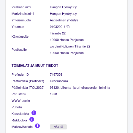
Virallinen nimi
Hangon Hyrskyt r.y.
Markkinointinimi
Hangon Hyrskyt r.y.
Yhteisömuoto
Aatteellinen yhdistys
Y-tunnus
0103200-4
Tiirantie 22
Käyntiosoite
10960 Hanko Pohjoinen
c/o Jani Koljonen Tiirantie 22
Postiosoite
10960 Hanko Pohjoinen
TOIMIALAT JA MUUT TIEDOT
Profinder ID
7497358
Päätoimiala (Profinder)
Urheiluseura
Päätoimiala (TOL2025)
93120. Liikunta- ja urheiluseurojen toiminta
Perustettu
1978
WWW-osoite
Puhelin
Kasvuluokka
Riskiluokka
Maksuviivetieto
NÄYTÄ