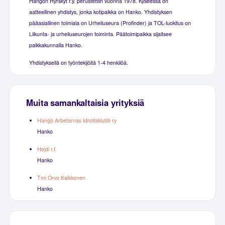
Hangon Hyrskyt r.y. perustettiin vuonna 1978. Kyseessä on
aatteellinen yhdistys, jonka kotipaikka on Hanko. Yhdistyksen
pääasiallinen toimiala on Urheiluseura (Profinder) ja TOL-luokitus on
Liikunta- ja urheiluseurojen toiminta. Päätoimipaikka sijaitsee
paikkakunnalla Hanko.
Yhdistyksellä on työntekijöitä 1-4 henkilöä.
Muita samankaltaisia yrityksiä
Hangö Arbetarnas Idrottsklubb ry
Hanko
Hejdi r.f.
Hanko
Tmi Orvo Kaikkonen
Hanko