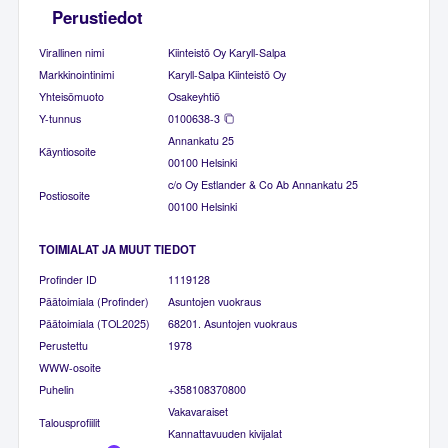
Perustiedot
Virallinen nimi
Kiinteistö Oy Karyll-Salpa
Markkinointinimi
Karyll-Salpa Kiinteistö Oy
Yhteisömuoto
Osakeyhtiö
Y-tunnus
0100638-3
Annankatu 25
Käyntiosoite
00100 Helsinki
c/o Oy Estlander & Co Ab Annankatu 25
Postiosoite
00100 Helsinki
TOIMIALAT JA MUUT TIEDOT
Profinder ID
1119128
Päätoimiala (Profinder)
Asuntojen vuokraus
Päätoimiala (TOL2025)
68201. Asuntojen vuokraus
Perustettu
1978
WWW-osoite
Puhelin
+358108370800
Vakavaraiset
Talousprofiilit
Kannattavuuden kivijalat