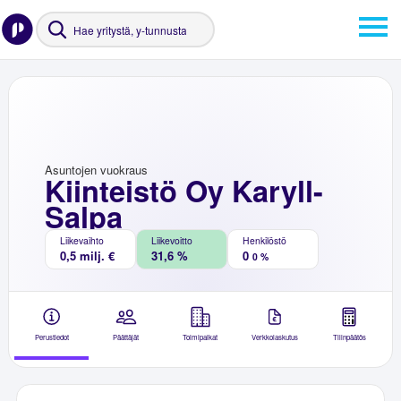
Asuntojen vuokraus
Kiinteistö Oy Karyll-
Salpa
Liikevaihto
Liikevoitto
Henkilöstö
0,5 milj. €
31,6 %
0
0 %
Perustiedot
Päättäjät
Toimipaikat
Verkkolaskutus
Tilinpäätös