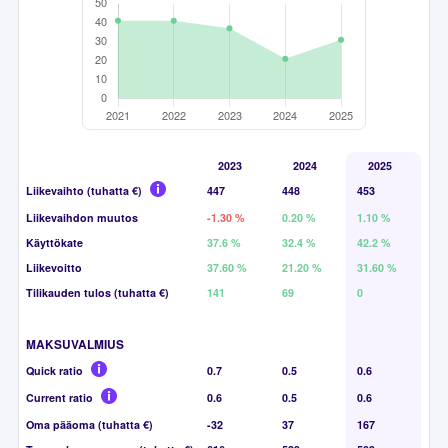
2023
2024
2025
Liikevaihto (tuhatta €)
447
448
453
Liikevaihdon muutos
-1.30 %
0.20 %
1.10 %
Käyttökate
37.6 %
32.4 %
42.2 %
Liikevoitto
37.60 %
21.20 %
31.60 %
Tilikauden tulos (tuhatta €)
141
69
0
MAKSUVALMIUS
Quick ratio
0.7
0.5
0.6
Current ratio
0.6
0.5
0.6
Oma pääoma (tuhatta €)
-32
37
167