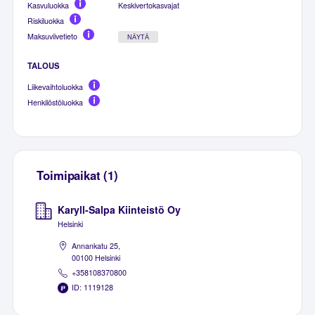
Kasvuluokka
Keskivertokasvajat
Riskiluokka
Maksuviivetieto
NÄYTÄ
TALOUS
Liikevaihtoluokka
Henkilöstöluokka
Toimipaikat (1)
Karyll-Salpa Kiinteistö Oy
Helsinki
Annankatu 25,
00100 Helsinki
+358108370800
ID: 1119128