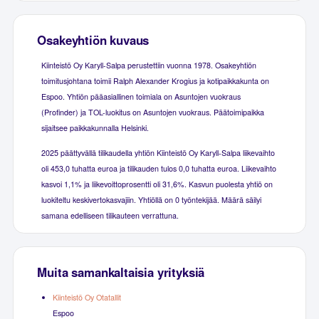
Osakeyhtiön kuvaus
Kiinteistö Oy Karyll-Salpa perustettiin vuonna 1978. Osakeyhtiön
toimitusjohtana toimii Ralph Alexander Krogius ja kotipaikkakunta on
Espoo. Yhtiön pääasiallinen toimiala on Asuntojen vuokraus
(Profinder) ja TOL-luokitus on Asuntojen vuokraus. Päätoimipaikka
sijaitsee paikkakunnalla Helsinki.
2025 päättyvällä tilikaudella yhtiön Kiinteistö Oy Karyll-Salpa liikevaihto
oli 453,0 tuhatta euroa ja tilikauden tulos 0,0 tuhatta euroa. Liikevaihto
kasvoi 1,1% ja liikevoittoprosentti oli 31,6%. Kasvun puolesta yhtiö on
luokiteltu keskivertokasvajiin. Yhtiöllä on 0 työntekijää. Määrä säilyi
samana edelliseen tilikauteen verrattuna.
Muita samankaltaisia yrityksiä
Kiinteistö Oy Otatallit
Espoo