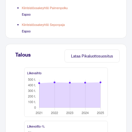
Kiinteistöosakeyhtiö Paimenpolku
Espoo
Kiinteistöosakeyhtiö Seponpaja
Espoo
Talous
Lataa Pikaluottosuositus
Liikevaihto
Liikevoitto-%