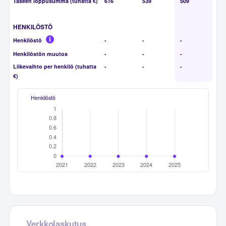
Taseen loppusumma (tuhatta €)
616
539
509
HENKILÖSTÖ
Henkilöstö
-
-
-
Henkilöstön muutos
-
-
-
Liikevaihto per henkilö (tuhatta
-
-
-
€)
Henkilöstö
Verkkolaskutus