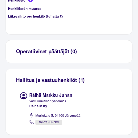
Henkilöstö
Henkilöstön muutos
Liikevaihto per henkilö (tuhatta €)
Operatiiviset päättäjät (0)
Hallitus ja vastuuhenkilöt (1)
Räihä Markku Juhani
Vastuunalainen yhtiömies
Räihä M Ky
Murtokatu 5, 04400 Järvenpää
NÄYTÄ NUMERO