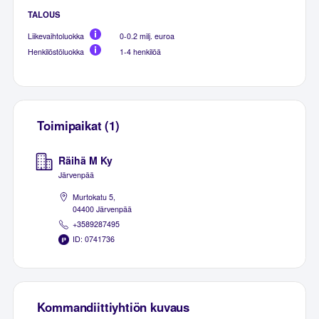
TALOUS
Liikevaihtoluokka
0-0.2 milj. euroa
Henkilöstöluokka
1-4 henkilöä
Toimipaikat (1)
Räihä M Ky
Järvenpää
Murtokatu 5,
04400 Järvenpää
+3589287495
ID: 0741736
Kommandiittiyhtiön kuvaus