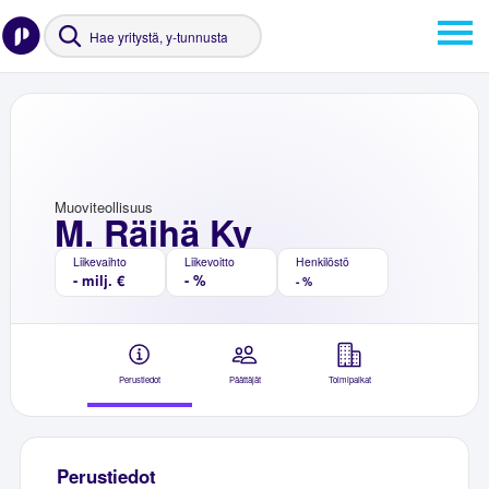
Muoviteollisuus
M. Räihä Ky
Liikevaihto
Liikevoitto
Henkilöstö
- milj. €
- %
- %
Perustiedot
Päättäjät
Toimipaikat
Perustiedot