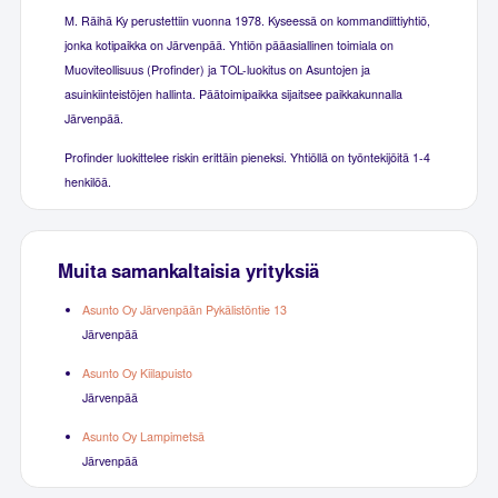
M. Räihä Ky perustettiin vuonna 1978. Kyseessä on kommandiittiyhtiö,
jonka kotipaikka on Järvenpää. Yhtiön pääasiallinen toimiala on
Muoviteollisuus (Profinder) ja TOL-luokitus on Asuntojen ja
asuinkiinteistöjen hallinta. Päätoimipaikka sijaitsee paikkakunnalla
Järvenpää.
Profinder luokittelee riskin erittäin pieneksi. Yhtiöllä on työntekijöitä 1-4
henkilöä.
Muita samankaltaisia yrityksiä
Asunto Oy Järvenpään Pykälistöntie 13
Järvenpää
Asunto Oy Kiilapuisto
Järvenpää
Asunto Oy Lampimetsä
Järvenpää