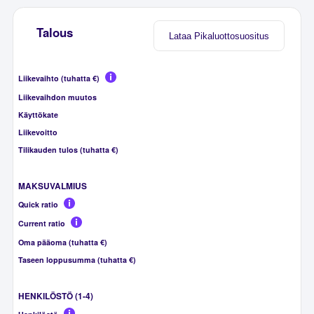
Talous
Lataa Pikaluottosuositus
Liikevaihto (tuhatta €)
Liikevaihdon muutos
Käyttökate
Liikevoitto
Tilikauden tulos (tuhatta €)
MAKSUVALMIUS
Quick ratio
Current ratio
Oma pääoma (tuhatta €)
Taseen loppusumma (tuhatta €)
HENKILÖSTÖ (1-4)