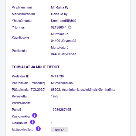
Virallinen nimi
M. Räihä Ky
Markkinointinimi
Räihä M Ky
Yhteisömuoto
Kommandiittiyhtiö
Y-tunnus
0213860-1
Murtokatu 5
Käyntiosoite
04400 Järvenpää
Murtokatu 5
Postiosoite
04400 Järvenpää
TOIMIALAT JA MUUT TIEDOT
Profinder ID
0741736
Päätoimiala (Profinder)
Muoviteollisuus
Päätoimiala (TOL2025)
68202. Asuntojen ja asuinkiinteistöjen hallinta
Perustettu
1978
WWW-osoite
Puhelin
+3589287495
Kasvuluokka
Riskiluokka
1
Maksuviivetieto
NÄYTÄ