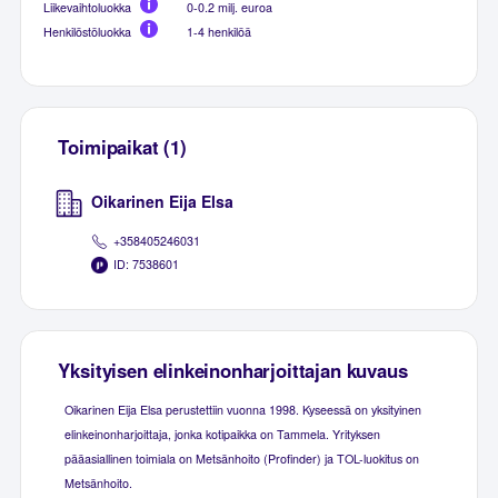
Liikevaihtoluokka
0-0.2 milj. euroa
Henkilöstöluokka
1-4 henkilöä
Toimipaikat (1)
Oikarinen Eija Elsa
+358405246031
ID: 7538601
Yksityisen elinkeinonharjoittajan kuvaus
Oikarinen Eija Elsa perustettiin vuonna 1998. Kyseessä on yksityinen
elinkeinonharjoittaja, jonka kotipaikka on Tammela. Yrityksen
pääasiallinen toimiala on Metsänhoito (Profinder) ja TOL-luokitus on
Metsänhoito.