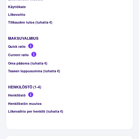
Käyttökate
Liikevoitto
Tilikauden tulos (tuhatta €)
MAKSUVALMIUS
Quick ratio
Current ratio
Oma pääoma (tuhatta €)
Taseen loppusumma (tuhatta €)
HENKILÖSTÖ (1-4)
Henkilöstö
Henkilöstön muutos
Liikevaihto per henkilö (tuhatta €)