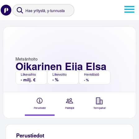
Metsänhoito
Oikarinen Eija Elsa
Liikevaihto
Liikevoitto
Henkilöstö
- milj. €
- %
- %
Perustiedot
Päättäjät
Toimipaikat
Perustiedot