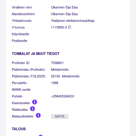
Virallinen nimi
Oikarinen Eija Elsa
Markkinointinimi
Oikarinen Eija Elsa
Yhteisömuoto
Yksityinen elinkeinonharjoittaja
Y-tunnus
1115993-0
Käyntiosoite
Postiosoite
TOIMIALAT JA MUUT TIEDOT
Profinder ID
7538601
Päätoimiala (Profinder)
Metsänhoito
Päätoimiala (TOL2025)
02100. Metsänhoito
Perustettu
1998
WWW-osoite
Puhelin
+358405246031
Kasvuluokka
Riskiluokka
Maksuviivetieto
NÄYTÄ
TALOUS