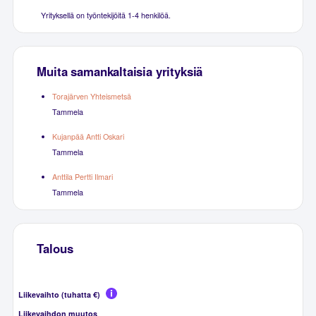
Yrityksellä on työntekijöitä 1-4 henkilöä.
Muita samankaltaisia yrityksiä
Torajärven Yhteismetsä
Tammela
Kujanpää Antti Oskari
Tammela
Anttila Pertti Ilmari
Tammela
Talous
Liikevaihto (tuhatta €)
Liikevaihdon muutos