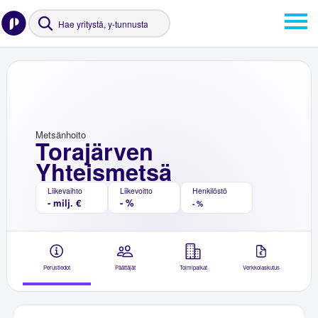
Metsänhoito
Torajärven
Yhteismetsä
Liikevaihto
Liikevoitto
Henkilöstö
- milj. €
- %
- %
Perustiedot
Päättäjät
Toimipaikat
Verkkolaskutus