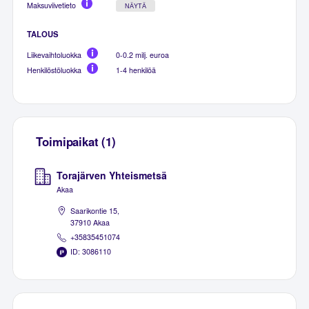
Maksuviivetieto
NÄYTÄ
TALOUS
Liikevaihtoluokka
0-0.2 milj. euroa
Henkilöstöluokka
1-4 henkilöä
Toimipaikat (1)
Torajärven Yhteismetsä
Akaa
Saarikontie 15,
37910 Akaa
+35835451074
ID: 3086110