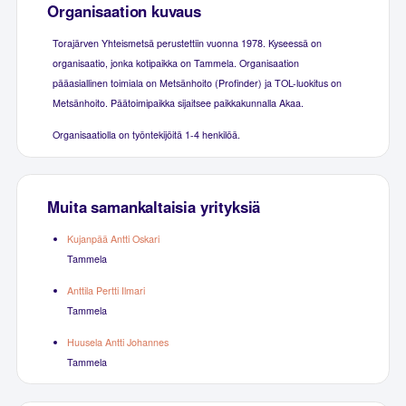
Organisaation kuvaus
Torajärven Yhteismetsä perustettiin vuonna 1978. Kyseessä on
organisaatio, jonka kotipaikka on Tammela. Organisaation
pääasiallinen toimiala on Metsänhoito (Profinder) ja TOL-luokitus on
Metsänhoito. Päätoimipaikka sijaitsee paikkakunnalla Akaa.
Organisaatiolla on työntekijöitä 1-4 henkilöä.
Muita samankaltaisia yrityksiä
Kujanpää Antti Oskari
Tammela
Anttila Pertti Ilmari
Tammela
Huusela Antti Johannes
Tammela