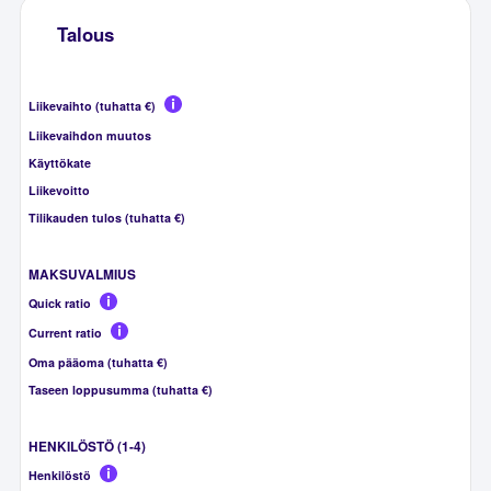
Talous
Liikevaihto (tuhatta €)
Liikevaihdon muutos
Käyttökate
Liikevoitto
Tilikauden tulos (tuhatta €)
MAKSUVALMIUS
Quick ratio
Current ratio
Oma pääoma (tuhatta €)
Taseen loppusumma (tuhatta €)
HENKILÖSTÖ (1-4)
Henkilöstö