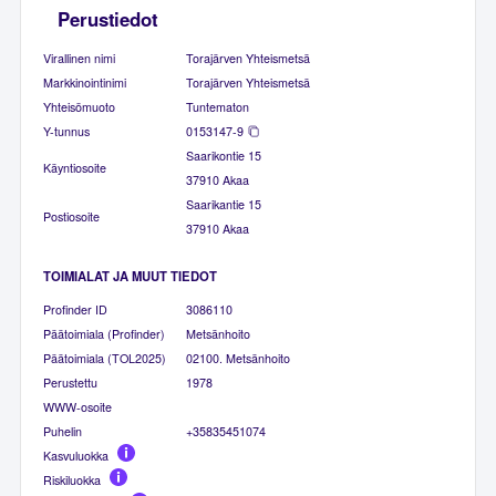
Perustiedot
Virallinen nimi
Torajärven Yhteismetsä
Markkinointinimi
Torajärven Yhteismetsä
Yhteisömuoto
Tuntematon
Y-tunnus
0153147-9
Saarikontie 15
Käyntiosoite
37910 Akaa
Saarikantie 15
Postiosoite
37910 Akaa
TOIMIALAT JA MUUT TIEDOT
Profinder ID
3086110
Päätoimiala (Profinder)
Metsänhoito
Päätoimiala (TOL2025)
02100. Metsänhoito
Perustettu
1978
WWW-osoite
Puhelin
+35835451074
Kasvuluokka
Riskiluokka