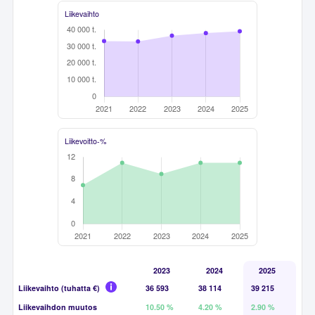
Liikevaihto
Liikevoitto-%
2023
2024
2025
Liikevaihto (tuhatta €)
36 593
38 114
39 215
Liikevaihdon muutos
10.50 %
4.20 %
2.90 %