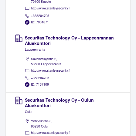
70100 Kuopio
http://www.stanleysecurity.fi
+358204705
ID: 7031871
Securitas Technology Oy - Lappeenrannan
Aluekonttori
Lappeenranta
Savenvalajantie 2,
53500 Lappeenranta
http://www.stanleysecurity.fi
+358204705
ID: 7137109
Securitas Technology Oy - Oulun
Aluekonttori
Oulu
Yrttipellontie 6,
90230 Oulu
http://www.stanleysecurity.fi