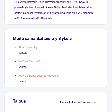
Liikevaihto kasvoi 2,9% ja liikevoittoprosentti oli 11,7%. Kasvun
puolesta yhtiö on luokiteltu kasvutähtiin. Profinder luokittelee riskin
erittäin pieneksi. Yhtiöllä on 225 työntekijää, joka on 4,7% pienempi
määrä kuin edellisellä tilikaudella.
Muita samankaltaisia yrityksiä
Atea Finland Oy
Vantaa
Verifone Finland Oy
Vantaa
FSM OY Fonel Security Marketing
Tampere
Talous
Lataa Pikaluottosuositus