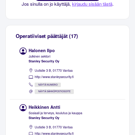
Jos sinulla on jo käyttäjä,
kirjaudu sisään tästä
.
Operatiiviset päättäjät (17)
Halonen Ilpo
Julkinen sektori
Stanley Security Oy
Uutistie 3 B, 01770 Vantaa
http://www.stanleysecurity.fi
NÄYTÄ NUMERO
NÄYTÄ SÄHKÖPOSTIOSOITE
Heikkinen Antti
Sosiaali ja terveys, koulutus ja kauppa
Stanley Security Oy
Uutistie 3 B, 01770 Vantaa
http://www.stanleysecurity.fi