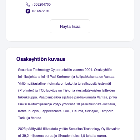
+358204705
ID: 6572010
Näytä lisää
Osakeyhtiön kuvaus
Securitas Technology Oy perustettiin vuonna 2004. Osakeyhtiön
toimitusjohtana toimii Pasi Korhonen ja kotipaikkakunta on Vantaa.
Yhtiön pääasiallinen toimiala on Lukot ja turvallisuusjärjestelmät
(Profinder) ja TOL-luokitus on Tieto- ja viestintäteknisten laitteiden
tukkukauppa. Päätoimipaikka sijaitsee paikkakunnalla Vantaa, jonka
lisäksi sivutoimipaikkoja löytyy yhteensä 10 paikkakunnilta Joensuu,
Kotka, Kuopio, Lappeenranta, Oulu, Rauma, Seinäjoki, Tampere,
Turku ja Vantaa.
2025 päättyvällä tilikaudella yhtiön Securitas Technology Oy liikevaihto
oli 39,2 miljoonaa euroa ja tilikauden tulos 1,0 tuhatta euroa.