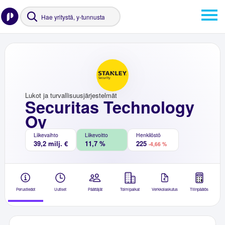
Lukot ja turvallisuusjärjestelmät
Securitas Technology
Oy
Liikevaihto
Liikevoitto
Henkilöstö
39,2 milj. €
11,7 %
225
-4,66 %
Perustiedot
Uutiset
Päättäjät
Toimipaikat
Verkkolaskutus
Tilinpäätös