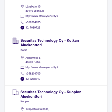
Länsikatu 15,
80110 Joensuu
http://www.stanleysecurity.fi
+358204705
ID: 7089723
Securitas Technology Oy - Kotkan
Aluekonttori
Kotka
Alahovintie 6,
48600 Kotka
http://www.stanleysecurity.fi
+358204705
ID: 7238742
Securitas Technology Oy - Kuopion
Aluekonttori
Kuopio
Tulliportinkatu 38 B,