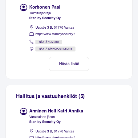
Korhonen Pasi
Toimitusjohtaja
Stanley Security Oy
Uutistie 3 B, 01770 Vantaa
http://www.stanleysecurity.fi
NÄYTÄ NUMERO
NÄYTÄ SÄHKÖPOSTIOSOITE
Näytä lisää
Hallitus ja vastuuhenkilöt (5)
Arminen Heli Katri Annika
Varsinainen jäsen
Stanley Security Oy
Uutistie 3 B, 01770 Vantaa
http://www.stanleysecurity.fi