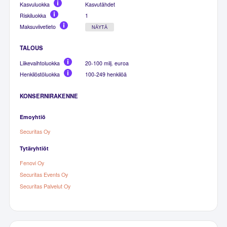
Kasvuluokka
Kasvutähdet
Riskiluokka
1
Maksuviivetieto
NÄYTÄ
TALOUS
Liikevaihtoluokka
20-100 milj. euroa
Henkilöstöluokka
100-249 henkilöä
KONSERNIRAKENNE
Emoyhtiö
Securitas Oy
Tytäryhtiöt
Fenovi Oy
Securitas Events Oy
Securitas Palvelut Oy