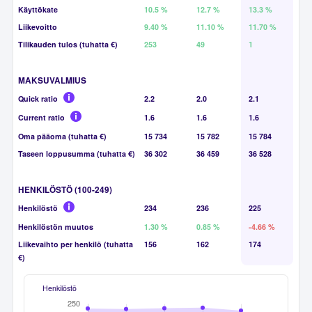
Käyttökate
10.5 %
12.7 %
13.3 %
Liikevoitto
9.40 %
11.10 %
11.70 %
Tilikauden tulos (tuhatta €)
253
49
1
MAKSUVALMIUS
Quick ratio
2.2
2.0
2.1
Current ratio
1.6
1.6
1.6
Oma pääoma (tuhatta €)
15 734
15 782
15 784
Taseen loppusumma (tuhatta €)
36 302
36 459
36 528
HENKILÖSTÖ (100-249)
Henkilöstö
234
236
225
Henkilöstön muutos
1.30 %
0.85 %
-4.66 %
Liikevaihto per henkilö (tuhatta
156
162
174
€)
Henkilöstö