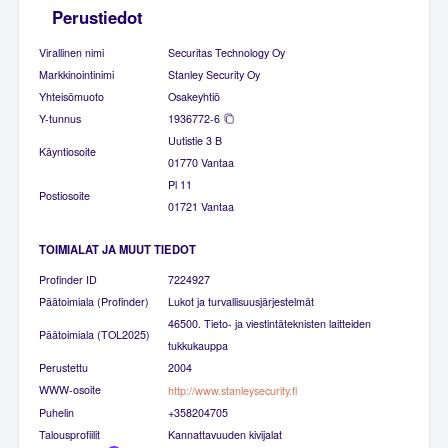
Perustiedot
Virallinen nimi
Securitas Technology Oy
Markkinointinimi
Stanley Security Oy
Yhteisömuoto
Osakeyhtiö
Y-tunnus
1936772-6
Uutistie 3 B
Käyntiosoite
01770 Vantaa
Pl 11
Postiosoite
01721 Vantaa
TOIMIALAT JA MUUT TIEDOT
Profinder ID
7224927
Päätoimiala (Profinder)
Lukot ja turvallisuusjärjestelmät
46500. Tieto- ja viestintäteknisten laitteiden
Päätoimiala (TOL2025)
tukkukauppa
Perustettu
2004
WWW-osoite
http://www.stanleysecurity.fi
Puhelin
+358204705
Talousprofiilit
Kannattavuuden kivijalat