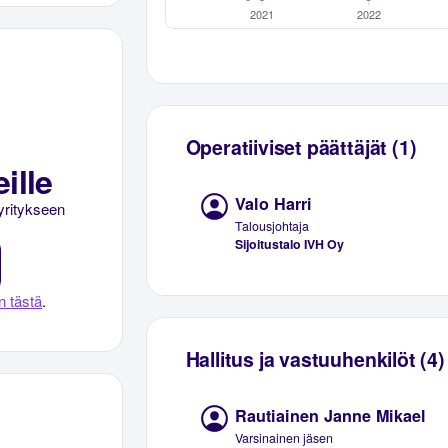
Operatiiviset päättäjät (1)
ille
Valo Harri
yritykseen
Talousjohtaja
Sijoitustalo IVH Oy
n tästä
.
Hallitus ja vastuuhenkilöt (4)
Rautiainen Janne Mikael
Varsinainen jäsen