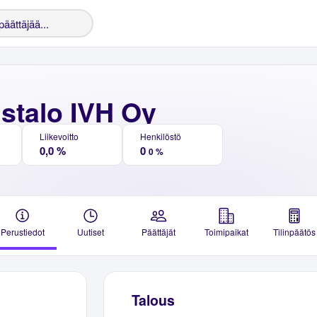
ustalo IVH Oy
Liikevoitto
Henkilöstö
0,0 %
0
0 %
Perustiedot
Uutiset
Päättäjät
Toimipaikat
Tilinpäätös
Talous