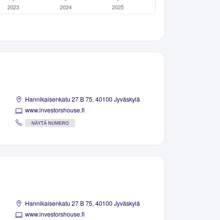
Hannikaisenkatu 27 B 75, 40100 Jyväskylä
www.investorshouse.fi
NÄYTÄ NUMERO
Hannikaisenkatu 27 B 75, 40100 Jyväskylä
www.investorshouse.fi