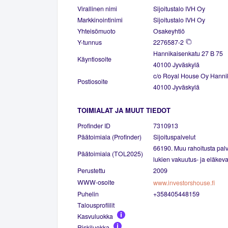
Virallinen nimi
Sijoitustalo IVH Oy
Markkinointinimi
Sijoitustalo IVH Oy
Yhteisömuoto
Osakeyhtiö
Y-tunnus
2276587-2
Hannikaisenkatu 27 B 75
Käyntiosoite
40100 Jyväskylä
c/o Royal House Oy Hanni
Postiosoite
40100 Jyväskylä
TOIMIALAT JA MUUT TIEDOT
Profinder ID
7310913
Päätoimiala (Profinder)
Sijoituspalvelut
66190. Muu rahoitusta palv
Päätoimiala (TOL2025)
lukien vakuutus- ja eläkev
Perustettu
2009
WWW-osoite
www.investorshouse.fi
Puhelin
+358405448159
Talousprofiilit
Kasvuluokka
Riskiluokka