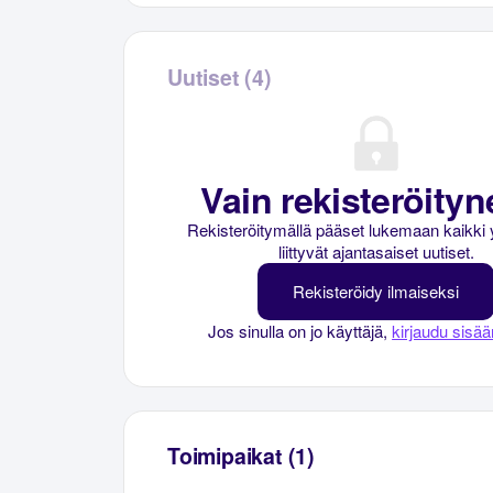
Uutiset (4)
Vain rekisteröityne
Rekisteröitymällä pääset lukemaan kaikki 
liittyvät ajantasaiset uutiset.
Rekisteröidy ilmaiseksi
Jos sinulla on jo käyttäjä,
kirjaudu sisää
Toimipaikat (1)