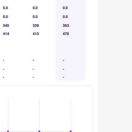
0.0
0.0
0.0
0.0
0.0
0.0
340
339
363
414
413
478
-
-
-
-
-
-
-
-
-