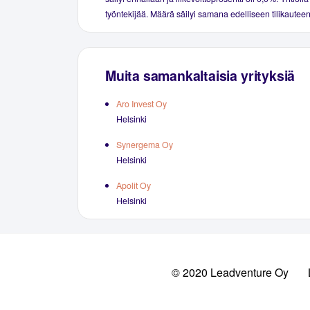
työntekijää. Määrä säilyi samana edelliseen tilikauteen
Muita samankaltaisia yrityksiä
Aro Invest Oy
Helsinki
Synergema Oy
Helsinki
Apolit Oy
Helsinki
© 2020 Leadventure Oy