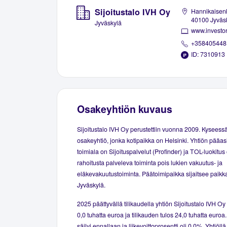
Sijoitustalo IVH Oy
Hannikaisenk
40100 Jyväs
Jyväskylä
www.investor
+358405448
ID: 7310913
Osakeyhtiön kuvaus
Sijoitustalo IVH Oy perustettiin vuonna 2009. Kyseess
osakeyhtiö, jonka kotipaikka on Helsinki. Yhtiön pääas
toimiala on Sijoituspalvelut (Profinder) ja TOL-luokitu
rahoitusta palveleva toiminta pois lukien vakuutus- ja
eläkevakuutustoiminta. Päätoimipaikka sijaitsee paikk
Jyväskylä.
2025 päättyvällä tilikaudella yhtiön Sijoitustalo IVH Oy l
0,0 tuhatta euroa ja tilikauden tulos 24,0 tuhatta euroa.
säilyi ennallaan ja liikevoittoprosentti oli 0,0%. Yhtiöllä