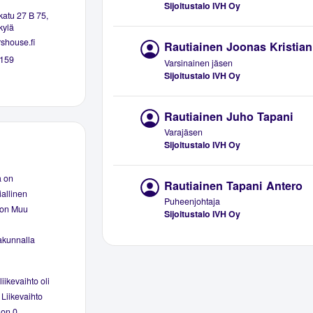
Sijoitustalo IVH Oy
atu 27 B 75,
kylä
shouse.fi
Rautiainen Joonas Kristian
159
Varsinainen jäsen
Sijoitustalo IVH Oy
Rautiainen Juho Tapani
Varajäsen
Sijoitustalo IVH Oy
ä on
Rautiainen Tapani Antero
iallinen
Puheenjohtaja
s on Muu
Sijoitustalo IVH Oy
akunnalla
iikevaihto oli
 Liikevaihto
 on 0