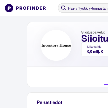
Sijoituspalvelut
Sijoit
Liikevaihto
0,0 milj. €
Perustiedot