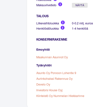
Maksuviivetieto
NÄYTÄ
TALOUS
Liikevaihtoluokka
0-0.2 milj. euroa
Henkilöstöluokka
1-4 henkilöä
KONSERNIRAKENNE
Emoyhtiö
Maakunnan Asunnot Oy
Tytäryhtiöt
Asunto Oy Porvoon Lohentie 9
Aurinkohalssi Rakennus Oy
Develo Oy
Investors House Oyj
Kiinteistö Oy Nummelan Hiekkarinne