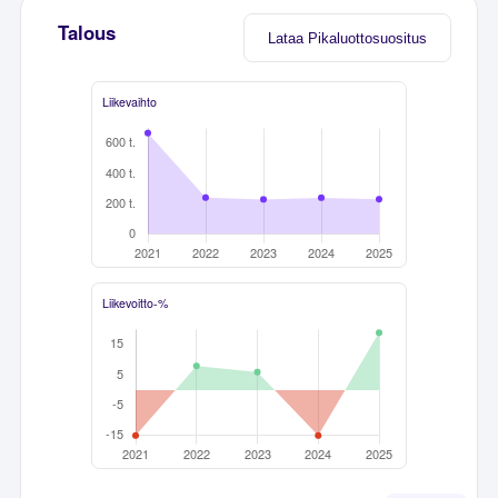
Talous
Lataa Pikaluottosuositus
Liikevaihto
Liikevoitto-%