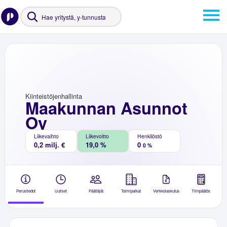
Kiinteistöjenhallinta
Maakunnan Asunnot
Oy
Liikevaihto
Liikevoitto
Henkilöstö
0,2 milj. €
19,0 %
0
0 %
Perustiedot
Uutiset
Päättäjät
Toimipaikat
Verkkolaskutus
Tilinpäätös