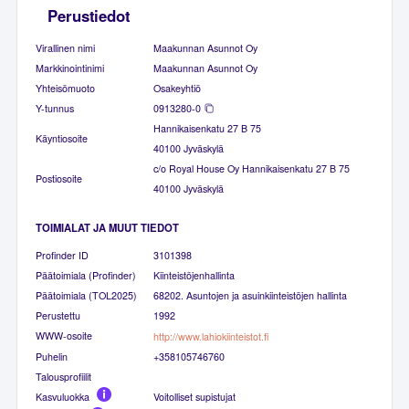
Perustiedot
Virallinen nimi
Maakunnan Asunnot Oy
Markkinointinimi
Maakunnan Asunnot Oy
Yhteisömuoto
Osakeyhtiö
Y-tunnus
0913280-0
Hannikaisenkatu 27 B 75
Käyntiosoite
40100 Jyväskylä
c/o Royal House Oy Hannikaisenkatu 27 B 75
Postiosoite
40100 Jyväskylä
TOIMIALAT JA MUUT TIEDOT
Profinder ID
3101398
Päätoimiala (Profinder)
Kiinteistöjenhallinta
Päätoimiala (TOL2025)
68202. Asuntojen ja asuinkiinteistöjen hallinta
Perustettu
1992
WWW-osoite
http://www.lahiokiinteistot.fi
Puhelin
+358105746760
Talousprofiilit
Kasvuluokka
Voitolliset supistujat