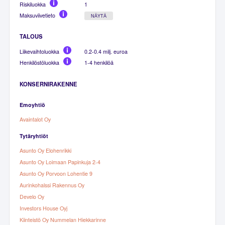
Riskiluokka
1
Maksuviivetieto
NÄYTÄ
TALOUS
Liikevaihtoluokka
0.2-0.4 milj. euroa
Henkilöstöluokka
1-4 henkilöä
KONSERNIRAKENNE
Emoyhtiö
Avaintalot Oy
Tytäryhtiöt
Asunto Oy Elohenrikki
Asunto Oy Loimaan Papinkuja 2-4
Asunto Oy Porvoon Lohentie 9
Aurinkohalssi Rakennus Oy
Develo Oy
Investors House Oyj
Kiinteistö Oy Nummelan Hiekkarinne