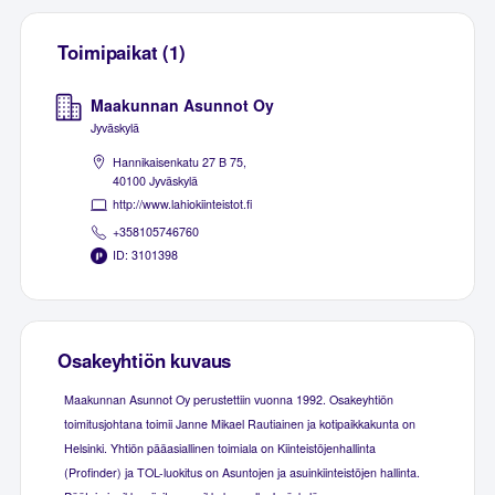
Toimipaikat (1)
Maakunnan Asunnot Oy
Jyväskylä
Hannikaisenkatu 27 B 75,
40100 Jyväskylä
http://www.lahiokiinteistot.fi
+358105746760
ID: 3101398
Osakeyhtiön kuvaus
Maakunnan Asunnot Oy perustettiin vuonna 1992. Osakeyhtiön
toimitusjohtana toimii Janne Mikael Rautiainen ja kotipaikkakunta on
Helsinki. Yhtiön pääasiallinen toimiala on Kiinteistöjenhallinta
(Profinder) ja TOL-luokitus on Asuntojen ja asuinkiinteistöjen hallinta.