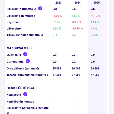
2023
2024
2025
Liikevaihto (tuhatta €)
231
242
232
Liikevaihdon muutos
-4.90 %
4.80 %
-4.10 %
Käyttökate
6.5 %
-15.7 %
19.4 %
Liikevoitto
6.50 %
-15.70 %
19 %
Tilikauden tulos (tuhatta €)
911
952
2 376
MAKSUVALMIUS
Quick ratio
0.0
0.3
0.9
Current ratio
0.0
0.2
0.9
Oma pääoma (tuhatta €)
35 053
36 005
38 381
Taseen loppusumma (tuhatta €)
37 504
37 995
47 265
HENKILÖSTÖ (1-4)
Henkilöstö
-
-
-
Henkilöstön muutos
-
-
-
Liikevaihto per henkilö (tuhatta
-
-
-
€)