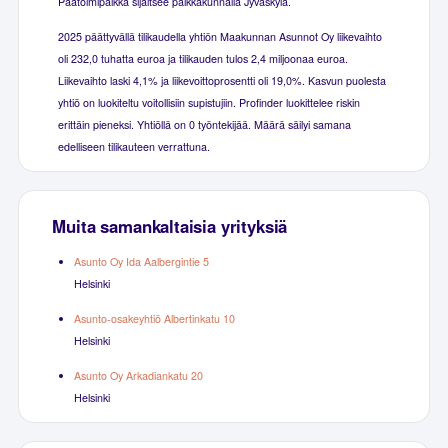
Päätoimipaikka sijaitsee paikkakunnalla Jyväskylä.
2025 päättyvällä tilikaudella yhtiön Maakunnan Asunnot Oy liikevaihto
oli 232,0 tuhatta euroa ja tilikauden tulos 2,4 miljoonaa euroa.
Liikevaihto laski 4,1% ja liikevoittoprosentti oli 19,0%. Kasvun puolesta
yhtiö on luokiteltu voitollisiin supistujiin. Profinder luokittelee riskin
erittäin pieneksi. Yhtiöllä on 0 työntekijää. Määrä säilyi samana
edelliseen tilikauteen verrattuna.
Muita samankaltaisia yrityksiä
Asunto Oy Ida Aalbergintie 5
Helsinki
Asunto-osakeyhtiö Albertinkatu 10
Helsinki
Asunto Oy Arkadiankatu 20
Helsinki