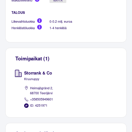
Maksuviivetieto
NÄYTÄ
TALOUS
Liikevaihtoluokka
0-0.2 milj. euroa
Henkilöstöluokka
1-4 henkilöä
Toimipaikat (1)
Storrank & Co
Kruunupyy
Heimsjögränd 2,
68700 Teerijärvi
+358505949601
ID: 4251971