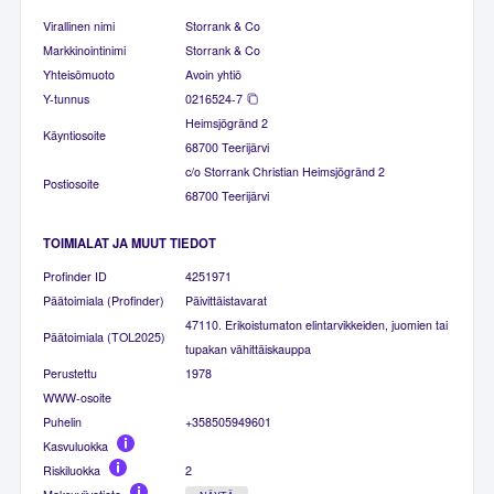
Virallinen nimi
Storrank & Co
Markkinointinimi
Storrank & Co
Yhteisömuoto
Avoin yhtiö
Y-tunnus
0216524-7
Heimsjögränd 2
Käyntiosoite
68700 Teerijärvi
c/o Storrank Christian Heimsjögränd 2
Postiosoite
68700 Teerijärvi
TOIMIALAT JA MUUT TIEDOT
Profinder ID
4251971
Päätoimiala (Profinder)
Päivittäistavarat
47110. Erikoistumaton elintarvikkeiden, juomien tai
Päätoimiala (TOL2025)
tupakan vähittäiskauppa
Perustettu
1978
WWW-osoite
Puhelin
+358505949601
Kasvuluokka
Riskiluokka
2