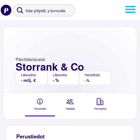
Päivittäistavarat
Storrank & Co
Liikevaihto
Liikevoitto
Henkilöstö
- milj. €
- %
- %
Perustiedot
Päättäjät
Toimipaikat
Perustiedot