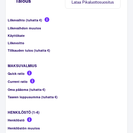
Talous
Lataa Pikaluottosuositus
Liikevaihto (tuhatta €)
Liikevaihdon muutos
Käyttökate
Liikevoitto
Tilikauden tulos (tuhatta €)
MAKSUVALMIUS
Quick ratio
Current ratio
Oma pääoma (tuhatta €)
Taseen loppusumma (tuhatta €)
HENKILÖSTÖ (1-4)
Henkilöstö
Henkilöstön muutos