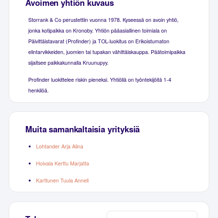
Avoimen yhtiön kuvaus
Storrank & Co perustettiin vuonna 1978. Kyseessä on avoin yhtiö,
jonka kotipaikka on Kronoby. Yhtiön pääasiallinen toimiala on
Päivittäistavarat (Profinder) ja TOL-luokitus on Erikoistumaton
elintarvikkeiden, juomien tai tupakan vähittäiskauppa. Päätoimipaikka
sijaitsee paikkakunnalla Kruunupyy.
Profinder luokittelee riskin pieneksi. Yhtiöllä on työntekijöitä 1-4
henkilöä.
Muita samankaltaisia yrityksiä
Lohtander Arja Alina
Hoivala Kerttu Marjatta
Karttunen Tuula Anneli