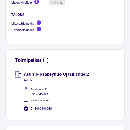
Maksuviivetieto
NÄYTÄ
TALOUS
Liikevaihtoluokka
Henkilöstöluokka
Toimipaikat (1)
Asunto-osakeyhtiö Ojasillantie 2
Askola
Ojasillantie 2,
07230 Askola
Leivonen.com
ID: 6000100060