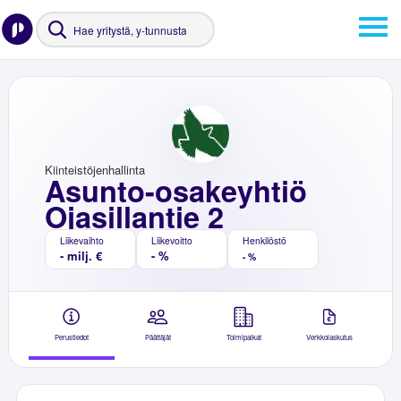
Kiinteistöjenhallinta
Asunto-osakeyhtiö
Ojasillantie 2
Liikevaihto
Liikevoitto
Henkilöstö
- milj. €
- %
- %
Perustiedot
Päättäjät
Toimipaikat
Verkkolaskutus