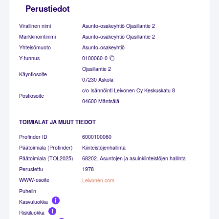
Perustiedot
Virallinen nimi
Asunto-osakeyhtiö Ojasillantie 2
Markkinointinimi
Asunto-osakeyhtiö Ojasillantie 2
Yhteisömuoto
Asunto-osakeyhtiö
Y-tunnus
0100060-0
Ojasillantie 2
Käyntiosoite
07230 Askola
c/o Isännöinti Leivonen Oy Keskuskatu 8
Postiosoite
04600 Mäntsälä
TOIMIALAT JA MUUT TIEDOT
Profinder ID
6000100060
Päätoimiala (Profinder)
Kiinteistöjenhallinta
Päätoimiala (TOL2025)
68202. Asuntojen ja asuinkiinteistöjen hallinta
Perustettu
1978
WWW-osoite
Leivonen.com
Puhelin
Kasvuluokka
Riskiluokka