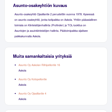
Asunto-osakeyhtiön kuvaus
Asunto-osakeyhtiö Ojasillantie 2 perustettiin vuonna 1978. Kyseessä
on asunto-osakeyhtiö, jonka kotipaikka on Askola. Yhtiön pääasiallinen
toimiala on Kiinteistöjenhallinta (Profinder) ja TOL-luokitus on
Asuntojen ja asuinkiinteistöjen hallinta. Päätoimipaikka sijaitsee
paikkakunnalla Askola.
Muita samankaltaisia yrityksiä
Asunto Oy Askolan Riihipellontie 16
Askola
Asunto Oy Kotopellontie
Askola
Asunto Oy Ojasillantie 4
Askola