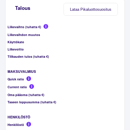
Talous
Lataa Pikaluottosuositus
Liikevaihto (tuhatta €)
Liikevaihdon muutos
Käyttökate
Liikevoitto
Tilikauden tulos (tuhatta €)
MAKSUVALMIUS
Quick ratio
Current ratio
Oma pääoma (tuhatta €)
Taseen loppusumma (tuhatta €)
HENKILÖSTÖ
Henkilöstö