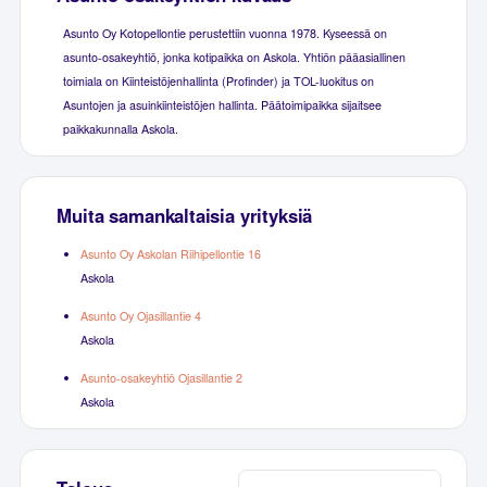
Asunto Oy Kotopellontie perustettiin vuonna 1978. Kyseessä on
asunto-osakeyhtiö, jonka kotipaikka on Askola. Yhtiön pääasiallinen
toimiala on Kiinteistöjenhallinta (Profinder) ja TOL-luokitus on
Asuntojen ja asuinkiinteistöjen hallinta. Päätoimipaikka sijaitsee
paikkakunnalla Askola.
Muita samankaltaisia yrityksiä
Asunto Oy Askolan Riihipellontie 16
Askola
Asunto Oy Ojasillantie 4
Askola
Asunto-osakeyhtiö Ojasillantie 2
Askola