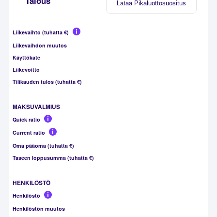
Talous
Lataa Pikaluottosuositus
Liikevaihto (tuhatta €)
Liikevaihdon muutos
Käyttökate
Liikevoitto
Tilikauden tulos (tuhatta €)
MAKSUVALMIUS
Quick ratio
Current ratio
Oma pääoma (tuhatta €)
Taseen loppusumma (tuhatta €)
HENKILÖSTÖ
Henkilöstö
Henkilöstön muutos