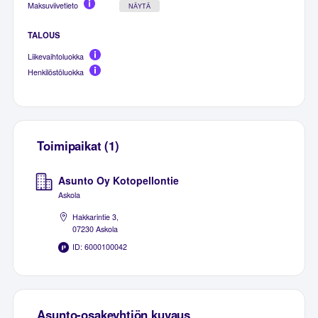
Maksuviivetieto
NÄYTÄ
TALOUS
Liikevaihtoluokka
Henkilöstöluokka
Toimipaikat (1)
Asunto Oy Kotopellontie
Askola
Hakkarintie 3,
07230 Askola
ID: 6000100042
Asunto-osakeyhtiön kuvaus