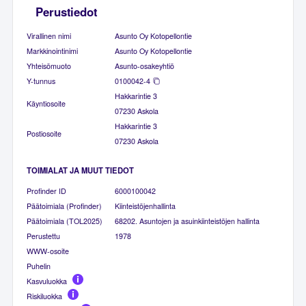
Perustiedot
Virallinen nimi
Asunto Oy Kotopellontie
Markkinointinimi
Asunto Oy Kotopellontie
Yhteisömuoto
Asunto-osakeyhtiö
Y-tunnus
0100042-4
Hakkarintie 3
Käyntiosoite
07230 Askola
Hakkarintie 3
Postiosoite
07230 Askola
TOIMIALAT JA MUUT TIEDOT
Profinder ID
6000100042
Päätoimiala (Profinder)
Kiinteistöjenhallinta
Päätoimiala (TOL2025)
68202. Asuntojen ja asuinkiinteistöjen hallinta
Perustettu
1978
WWW-osoite
Puhelin
Kasvuluokka
Riskiluokka