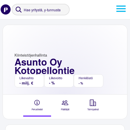
Kiinteistöjenhallinta
Asunto Oy
Kotopellontie
Liikevaihto
Liikevoitto
Henkilöstö
- milj. €
- %
- %
Perustiedot
Päättäjät
Toimipaikat