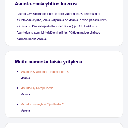
Asunto-osakeyhtiön kuvaus
Asunto Oy Ojasillantie 4 perustettiin vuonna 1978. Kyseessä on
asunto-osakeyhtiö, jonka kotipaikka on Askola. Yhtiön pääasiallinen
toimiala on Kiinteistöjenhallinta (Profinder) ja TOL-luokitus on
Asuntojen ja asuinkiinteistöjen hallinta. Päätoimipaikka sijaitsee
paikkakunnalla Askola.
Muita samankaltaisia yrityksiä
Asunto Oy Askolan Riihipellontie 16
Askola
Asunto Oy Kotopellontie
Askola
Asunto-osakeyhtiö Ojasillantie 2
Askola