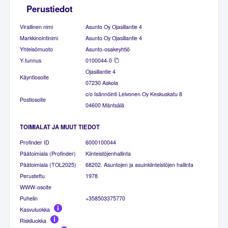
Perustiedot
Virallinen nimi
Asunto Oy Ojasillantie 4
Markkinointinimi
Asunto Oy Ojasillantie 4
Yhteisömuoto
Asunto-osakeyhtiö
Y-tunnus
0100044-0
Ojasillantie 4
Käyntiosoite
07230 Askola
c/o Isännöinti Leivonen Oy Keskuskatu 8
Postiosoite
04600 Mäntsälä
TOIMIALAT JA MUUT TIEDOT
Profinder ID
6000100044
Päätoimiala (Profinder)
Kiinteistöjenhallinta
Päätoimiala (TOL2025)
68202. Asuntojen ja asuinkiinteistöjen hallinta
Perustettu
1978
WWW-osoite
Puhelin
+358503375770
Kasvuluokka
Riskiluokka