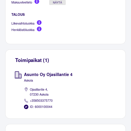
Maksuviivetieto
NÄYTÄ
TALOUS
Liikevaihtoluokka
Henkilöstöluokka
Toimipaikat (1)
Asunto Oy Ojasillantie 4
Askola
Ojasillantie 4,
07230 Askola
+358503375770
ID: 6000100044