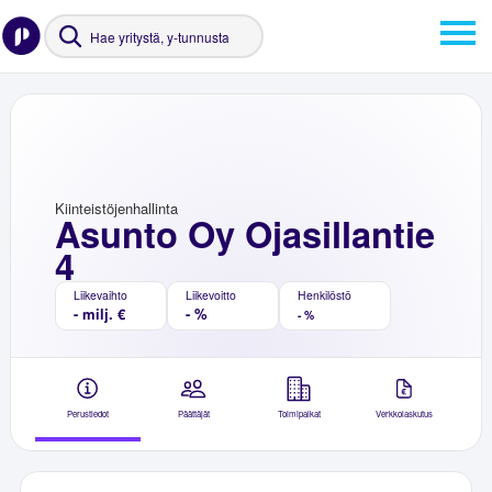
Kiinteistöjenhallinta
Asunto Oy Ojasillantie
4
Liikevaihto
Liikevoitto
Henkilöstö
- milj. €
- %
- %
Perustiedot
Päättäjät
Toimipaikat
Verkkolaskutus