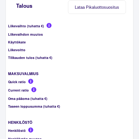
Talous
Lataa Pikaluottosuositus
Liikevaihto (tuhatta €)
Liikevaihdon muutos
Käyttökate
Liikevoitto
Tilikauden tulos (tuhatta €)
MAKSUVALMIUS
Quick ratio
Current ratio
Oma pääoma (tuhatta €)
Taseen loppusumma (tuhatta €)
HENKILÖSTÖ
Henkilöstö
Henkilöstön muutos