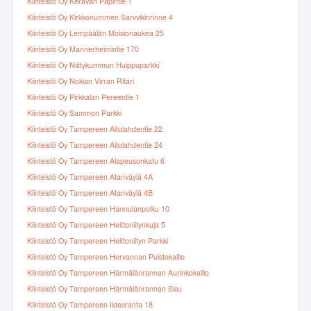
Kiinteistö Oy Keravan Papintie 1
Kiinteistö Oy Kirkkonummen Sarvvikinrinne 4
Kiinteistö Oy Lempäälän Moisionaukea 25
Kiinteistö Oy Mannerheimintie 170
Kiinteistö Oy Niittykummun Huippuparkki
Kiinteistö Oy Nokian Virran Ritari
Kiinteistö Oy Pirkkalan Pereentie 1
Kiinteistö Oy Sammon Parkki
Kiinteistö Oy Tampereen Aitolahdentie 22
Kiinteistö Oy Tampereen Aitolahdentie 24
Kiinteistö Oy Tampereen Alapeusonkatu 6
Kiinteistö Oy Tampereen Atanväylä 4A
Kiinteistö Oy Tampereen Atanväylä 4B
Kiinteistö Oy Tampereen Hannulanpolku 10
Kiinteistö Oy Tampereen Heittoniitynkuja 5
Kiinteistö Oy Tampereen Heittoniityn Parkki
Kiinteistö Oy Tampereen Hervannan Puistokallio
Kiinteistö Oy Tampereen Härmälänrannan Aurinkokallio
Kiinteistö Oy Tampereen Härmälänrannan Sisu
Kiinteistö Oy Tampereen Iidesranta 18