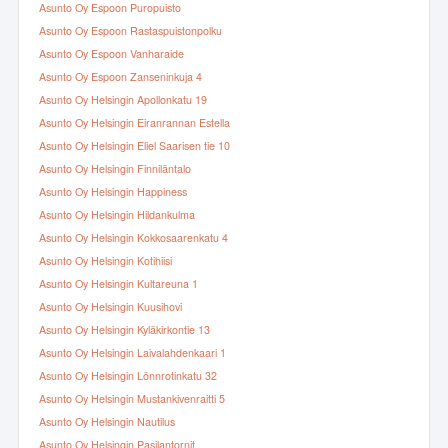
Asunto Oy Espoon Puropuisto
Asunto Oy Espoon Rastaspuistonpolku
Asunto Oy Espoon Vanharaide
Asunto Oy Espoon Zanseninkuja 4
Asunto Oy Helsingin Apollonkatu 19
Asunto Oy Helsingin Eiranrannan Estella
Asunto Oy Helsingin Eliel Saarisen tie 10
Asunto Oy Helsingin Finniläntalo
Asunto Oy Helsingin Happiness
Asunto Oy Helsingin Hildankulma
Asunto Oy Helsingin Kokkosaarenkatu 4
Asunto Oy Helsingin Kotihiisi
Asunto Oy Helsingin Kultareuna 1
Asunto Oy Helsingin Kuusihovi
Asunto Oy Helsingin Kyläkirkontie 13
Asunto Oy Helsingin Laivalahdenkaari 1
Asunto Oy Helsingin Lönnrotinkatu 32
Asunto Oy Helsingin Mustankivenraitti 5
Asunto Oy Helsingin Nautilus
Asunto Oy Helsingin Pasilantornit