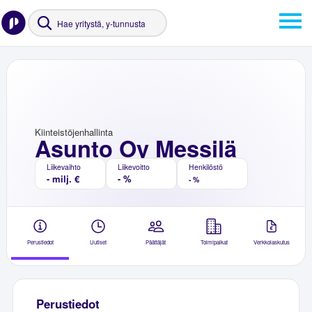
Kiinteistöjenhallinta
Asunto Oy Messilä
Liikevaihto
Liikevoitto
Henkilöstö
- milj. €
- %
- %
Perustiedot
Uutiset
Päättäjät
Toimipaikat
Verkkolaskutus
Perustiedot