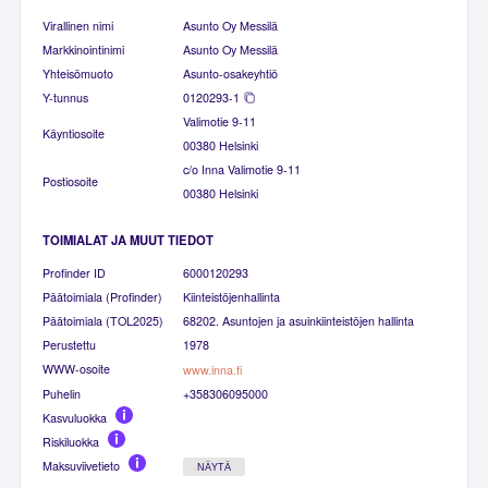
Virallinen nimi
Asunto Oy Messilä
Markkinointinimi
Asunto Oy Messilä
Yhteisömuoto
Asunto-osakeyhtiö
Y-tunnus
0120293-1
Valimotie 9-11
Käyntiosoite
00380 Helsinki
c/o Inna Valimotie 9-11
Postiosoite
00380 Helsinki
TOIMIALAT JA MUUT TIEDOT
Profinder ID
6000120293
Päätoimiala (Profinder)
Kiinteistöjenhallinta
Päätoimiala (TOL2025)
68202. Asuntojen ja asuinkiinteistöjen hallinta
Perustettu
1978
WWW-osoite
www.inna.fi
Puhelin
+358306095000
Kasvuluokka
Riskiluokka
Maksuviivetieto
NÄYTÄ