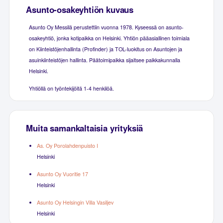
Asunto-osakeyhtiön kuvaus
Asunto Oy Messilä perustettiin vuonna 1978. Kyseessä on asunto-
osakeyhtiö, jonka kotipaikka on Helsinki. Yhtiön pääasiallinen toimiala
on Kiinteistöjenhallinta (Profinder) ja TOL-luokitus on Asuntojen ja
asuinkiinteistöjen hallinta. Päätoimipaikka sijaitsee paikkakunnalla
Helsinki.
Yhtiöllä on työntekijöitä 1-4 henkilöä.
Muita samankaltaisia yrityksiä
As. Oy Porolahdenpuisto I
Helsinki
Asunto Oy Vuoritie 17
Helsinki
Asunto Oy Helsingin Villa Vasiljev
Helsinki