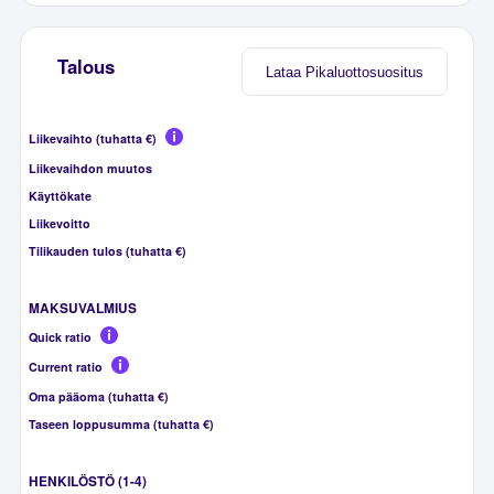
Talous
Lataa Pikaluottosuositus
Liikevaihto (tuhatta €)
Liikevaihdon muutos
Käyttökate
Liikevoitto
Tilikauden tulos (tuhatta €)
MAKSUVALMIUS
Quick ratio
Current ratio
Oma pääoma (tuhatta €)
Taseen loppusumma (tuhatta €)
HENKILÖSTÖ (1-4)