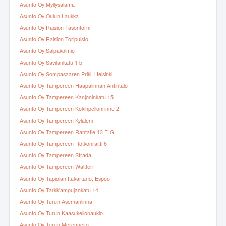
Asunto Oy Myllysalama
Asunto Oy Oulun Laukka
Asunto Oy Raision Tasontorni
Asunto Oy Raision Toripuisto
Asunto Oy Salpakolmio
Asunto Oy Savilankatu 1 b
Asunto Oy Sompasaaren Priki, Helsinki
Asunto Oy Tampereen Haapalinnan Antintalo
Asunto Oy Tampereen Kanjoninkatu 15
Asunto Oy Tampereen Kokinpellonrinne 2
Asunto Oy Tampereen Kyläleni
Asunto Oy Tampereen Rantatie 13 E-G
Asunto Oy Tampereen Rotkonraitti 6
Asunto Oy Tampereen Strada
Asunto Oy Tampereen Waltteri
Asunto Oy Tapiolan Itäkartano, Espoo
Asunto Oy Tarkk'ampujankatu 14
Asunto Oy Turun Asemanlinna
Asunto Oy Turun Kaasukellonaukio
Asunto Oy Turun Merenneito