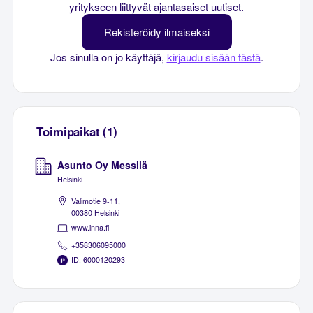
yritykseen liittyvät ajantasaiset uutiset.
Rekisteröidy ilmaiseksi
Jos sinulla on jo käyttäjä,
kirjaudu sisään tästä
.
Toimipaikat (1)
Asunto Oy Messilä
Helsinki
Valimotie 9-11,
00380 Helsinki
www.inna.fi
+358306095000
ID: 6000120293