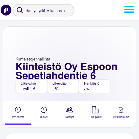
Kiinteistöjenhallinta
Kiinteistö Oy Espoon
Sepetlahdentie 6
Liikevaihto
Liikevoitto
Henkilöstö
- milj. €
- %
- %
Perustiedot
Uutiset
Päättäjät
Toimipaikat
Verkkolaskutus