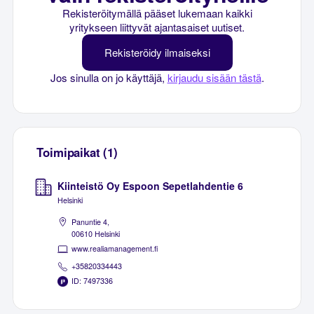
Rekisteröitymällä pääset lukemaan kaikki
yritykseen liittyvät ajantasaiset uutiset.
Rekisteröidy ilmaiseksi
Jos sinulla on jo käyttäjä,
kirjaudu sisään tästä
.
Toimipaikat (1)
Kiinteistö Oy Espoon Sepetlahdentie 6
Helsinki
Panuntie 4,
00610 Helsinki
www.realiamanagement.fi
+35820334443
ID: 7497336