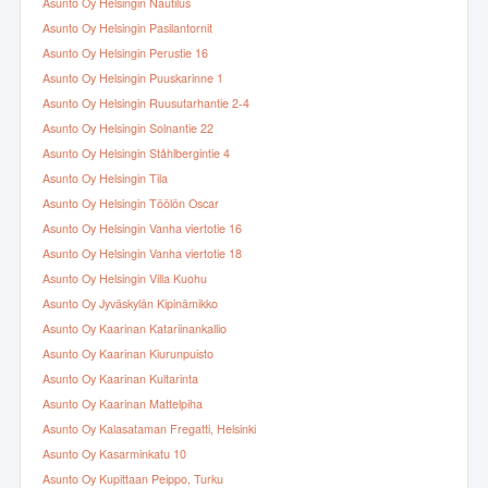
Asunto Oy Helsingin Nautilus
Asunto Oy Helsingin Pasilantornit
Asunto Oy Helsingin Perustie 16
Asunto Oy Helsingin Puuskarinne 1
Asunto Oy Helsingin Ruusutarhantie 2-4
Asunto Oy Helsingin Solnantie 22
Asunto Oy Helsingin Ståhlbergintie 4
Asunto Oy Helsingin Tila
Asunto Oy Helsingin Töölön Oscar
Asunto Oy Helsingin Vanha viertotie 16
Asunto Oy Helsingin Vanha viertotie 18
Asunto Oy Helsingin Villa Kuohu
Asunto Oy Jyväskylän Kipinämikko
Asunto Oy Kaarinan Katariinankallio
Asunto Oy Kaarinan Kiurunpuisto
Asunto Oy Kaarinan Kultarinta
Asunto Oy Kaarinan Mattelpiha
Asunto Oy Kalasataman Fregatti, Helsinki
Asunto Oy Kasarminkatu 10
Asunto Oy Kupittaan Peippo, Turku