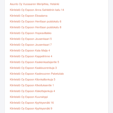
Asunto Oy Vuosaaren Meripihka, Helsinki
Kiinteistö Oy Espoon Anna Sahlsténin katu 14
Kiinteistö Oy Espoon Elosalama
Kiinteistö Oy Espoon Henttaan puistokatu 6
Kiinteistö Oy Espoon Henttaan puistokatu 8
Kiinteistö Oy Espoon Hopeavillakko
Kiinteistö Oy Espoon Jousenkaari 5
Kiinteistö Oy Espoon Jousenkaari 7
Kiinteistö Oy Espoon Kala-Maija 4
Kiinteistö Oy Espoon Kappelirinne 4
Kiinteistö Oy Espoon Kaskenkaatajantie 5
Kiinteistö Oy Espoon Kaskivuorenkuja 3
Kiinteistö Oy Espoon Kastevuoren Palvelutalo
Kiinteistö Oy Espoon Kilonkallionkuja 5
Kiinteistö Oy Espoon Kilvoituksentie 1
Kiinteistö Oy Espoon Kiskottajankuja 4
Kiinteistö Oy Espoon Kuunsirppi
Kiinteistö Oy Espoon Kyyhkysmäki 16
Kiinteistö Oy Espoon Kyyhkysmäki 9