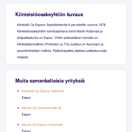
Kiinteistöosakeyhtiön kuvaus
Kiinteistö Oy Espoon Sepetlahdentie 6 perustettiin vuonna 1978.
Kiinteistöosakeyhtiön toimitusjohtana toimii Martin Kollamaa ja
kotipaikkakunta on Espoo. Yhtiön pääasiallinen toimiala on
Kiinteistöjenhallinta (Profinder) ja TOL-luokitus on Asuntojen ja
asuinkiinteistöjen hallinta. Päätoimipaikka sijaitsee paikkakunnalla
Helsinki.
Muita samankaltaisia yrityksiä
Kiinteistö Oy Espoon Aallonrivi
Espoo
Asunto Oy Lintuvaarantie 28
Espoo
Asunto Oy Espoon Koivumäki
Espoo