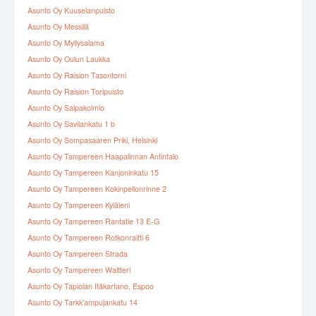
Asunto Oy Kuuselanpuisto
Asunto Oy Messilä
Asunto Oy Myllysalama
Asunto Oy Oulun Laukka
Asunto Oy Raision Tasontorni
Asunto Oy Raision Toripuisto
Asunto Oy Salpakolmio
Asunto Oy Savilankatu 1 b
Asunto Oy Sompasaaren Priki, Helsinki
Asunto Oy Tampereen Haapalinnan Antintalo
Asunto Oy Tampereen Kanjoninkatu 15
Asunto Oy Tampereen Kokinpellonrinne 2
Asunto Oy Tampereen Kyläleni
Asunto Oy Tampereen Rantatie 13 E-G
Asunto Oy Tampereen Rotkonraitti 6
Asunto Oy Tampereen Strada
Asunto Oy Tampereen Waltteri
Asunto Oy Tapiolan Itäkartano, Espoo
Asunto Oy Tarkk'ampujankatu 14