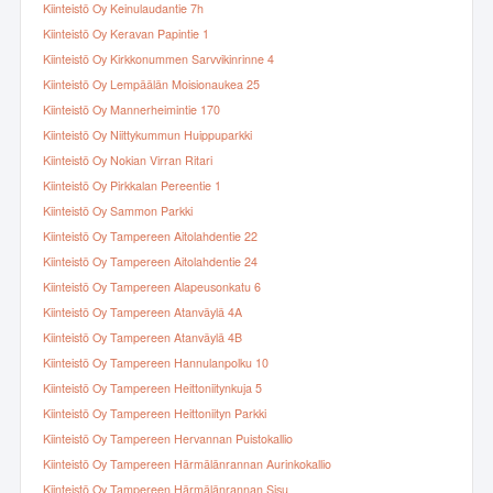
Kiinteistö Oy Keinulaudantie 7h
Kiinteistö Oy Keravan Papintie 1
Kiinteistö Oy Kirkkonummen Sarvvikinrinne 4
Kiinteistö Oy Lempäälän Moisionaukea 25
Kiinteistö Oy Mannerheimintie 170
Kiinteistö Oy Niittykummun Huippuparkki
Kiinteistö Oy Nokian Virran Ritari
Kiinteistö Oy Pirkkalan Pereentie 1
Kiinteistö Oy Sammon Parkki
Kiinteistö Oy Tampereen Aitolahdentie 22
Kiinteistö Oy Tampereen Aitolahdentie 24
Kiinteistö Oy Tampereen Alapeusonkatu 6
Kiinteistö Oy Tampereen Atanväylä 4A
Kiinteistö Oy Tampereen Atanväylä 4B
Kiinteistö Oy Tampereen Hannulanpolku 10
Kiinteistö Oy Tampereen Heittoniitynkuja 5
Kiinteistö Oy Tampereen Heittoniityn Parkki
Kiinteistö Oy Tampereen Hervannan Puistokallio
Kiinteistö Oy Tampereen Härmälänrannan Aurinkokallio
Kiinteistö Oy Tampereen Härmälänrannan Sisu