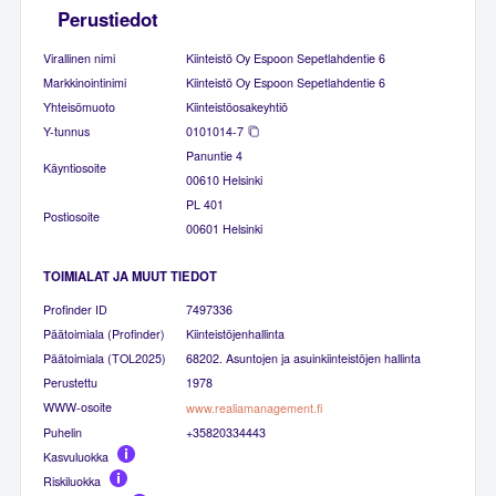
Perustiedot
Virallinen nimi
Kiinteistö Oy Espoon Sepetlahdentie 6
Markkinointinimi
Kiinteistö Oy Espoon Sepetlahdentie 6
Yhteisömuoto
Kiinteistöosakeyhtiö
Y-tunnus
0101014-7
Panuntie 4
Käyntiosoite
00610 Helsinki
PL 401
Postiosoite
00601 Helsinki
TOIMIALAT JA MUUT TIEDOT
Profinder ID
7497336
Päätoimiala (Profinder)
Kiinteistöjenhallinta
Päätoimiala (TOL2025)
68202. Asuntojen ja asuinkiinteistöjen hallinta
Perustettu
1978
WWW-osoite
www.realiamanagement.fi
Puhelin
+35820334443
Kasvuluokka
Riskiluokka