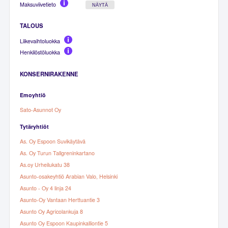
Maksuviivetieto
NÄYTÄ
TALOUS
Liikevaihtoluokka
Henkilöstöluokka
KONSERNIRAKENNE
Emoyhtiö
Sato-Asunnot Oy
Tytäryhtiöt
As. Oy Espoon Suvikäytävä
As. Oy Turun Tallgreninkartano
As.oy Urheilukatu 38
Asunto-osakeyhtiö Arabian Valo, Helsinki
Asunto - Oy 4 linja 24
Asunto-Oy Vantaan Herttuantie 3
Asunto Oy Agricolankuja 8
Asunto Oy Espoon Kaupinkalliontie 5