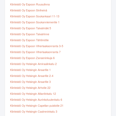
Kiinteistö Oy Espoon Ruusulinna
Kiinteistö Oy Espoon Siniheinä
Kiinteistö Oy Espoon Soukankaari 11-13
Kiinteistö Oy Espoon Soukanniementie 1
Kiinteistö Oy Espoon Taivalmäki 5
Kiinteistö Oy Espoon Taivalrinne
Kiinteistö Oy Espoon Tähtimötie
Kiinteistö Oy Espoon Viherlaaksonranta 3-5
Kiinteistö Oy Espoon Viherlaaksonranta 7
Kiinteistö Oy Espoon Zanseninkuja 6
Kiinteistö Oy Helsingin Amiraalinkatu 2
Kiinteistö Oy Helsingin Ansaritie 1
Kiinteistö Oy Helsingin Ansaritie 2-4
Kiinteistö Oy Helsingin Ansaritie 3
Kiinteistö Oy Helsingin Arhotie 22
Kiinteistö Oy Helsingin Atlantinkatu 12
Kiinteistö Oy Helsingin Aurinkotuulenkatu 6
Kiinteistö Oy Helsingin Capellan puistotie 21
Kiinteistö Oy Helsingin Castreninkatu 3