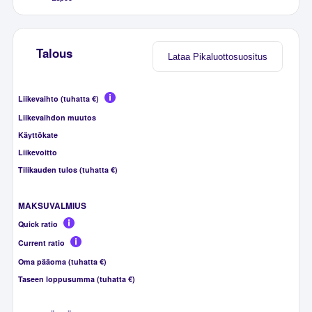
Talous
Lataa Pikaluottosuositus
Liikevaihto (tuhatta €)
Liikevaihdon muutos
Käyttökate
Liikevoitto
Tilikauden tulos (tuhatta €)
MAKSUVALMIUS
Quick ratio
Current ratio
Oma pääoma (tuhatta €)
Taseen loppusumma (tuhatta €)