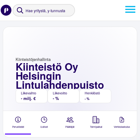
Kiinteistöjenhallinta
Kiinteistö Oy
Helsingin
Lintulahdenpuisto
Liikevaihto
Liikevoitto
Henkilöstö
- milj. €
- %
- %
Perustiedot
Uutiset
Päättäjät
Toimipaikat
Verkkolaskutus