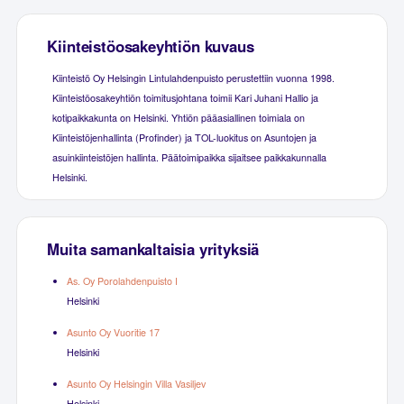
Kiinteistöosakeyhtiön kuvaus
Kiinteistö Oy Helsingin Lintulahdenpuisto perustettiin vuonna 1998.
Kiinteistöosakeyhtiön toimitusjohtana toimii Kari Juhani Hallio ja
kotipaikkakunta on Helsinki. Yhtiön pääasiallinen toimiala on
Kiinteistöjenhallinta (Profinder) ja TOL-luokitus on Asuntojen ja
asuinkiinteistöjen hallinta. Päätoimipaikka sijaitsee paikkakunnalla
Helsinki.
Muita samankaltaisia yrityksiä
As. Oy Porolahdenpuisto I
Helsinki
Asunto Oy Vuoritie 17
Helsinki
Asunto Oy Helsingin Villa Vasiljev
Helsinki