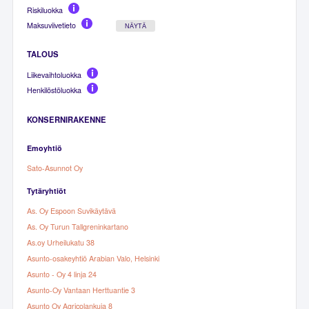
Riskiluokka
Maksuviivetieto
NÄYTÄ
TALOUS
Liikevaihtoluokka
Henkilöstöluokka
KONSERNIRAKENNE
Emoyhtiö
Sato-Asunnot Oy
Tytäryhtiöt
As. Oy Espoon Suvikäytävä
As. Oy Turun Tallgreninkartano
As.oy Urheilukatu 38
Asunto-osakeyhtiö Arabian Valo, Helsinki
Asunto - Oy 4 linja 24
Asunto-Oy Vantaan Herttuantie 3
Asunto Oy Agricolankuja 8