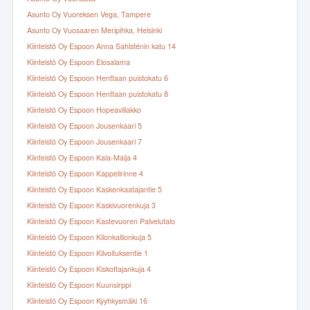
Asunto Oy Vuoreksen Vega, Tampere
Asunto Oy Vuosaaren Meripihka, Helsinki
Kiinteistö Oy Espoon Anna Sahlsténin katu 14
Kiinteistö Oy Espoon Elosalama
Kiinteistö Oy Espoon Henttaan puistokatu 6
Kiinteistö Oy Espoon Henttaan puistokatu 8
Kiinteistö Oy Espoon Hopeavillakko
Kiinteistö Oy Espoon Jousenkaari 5
Kiinteistö Oy Espoon Jousenkaari 7
Kiinteistö Oy Espoon Kala-Maija 4
Kiinteistö Oy Espoon Kappelirinne 4
Kiinteistö Oy Espoon Kaskenkaatajantie 5
Kiinteistö Oy Espoon Kaskivuorenkuja 3
Kiinteistö Oy Espoon Kastevuoren Palvelutalo
Kiinteistö Oy Espoon Kilonkallionkuja 5
Kiinteistö Oy Espoon Kilvoituksentie 1
Kiinteistö Oy Espoon Kiskottajankuja 4
Kiinteistö Oy Espoon Kuunsirppi
Kiinteistö Oy Espoon Kyyhkysmäki 16