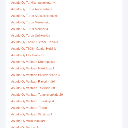
Asunto Oy Tarkk'ampujankatu 14
Asunto Oy Turun Asemanlinna
Asunto Oy Turun Kaasukellonaukio
Asunto Oy Turun Merenneito
Asunto Oy Turun Meripoika
Asunto Oy Turun Unikkoniitty
Asunto Oy Töölön Estradi, Helsinki
Asunto Oy Töölön Gaala, Helsinki
Asunto Oy Ulpukkaniemi
Asunto Oy Vantaan Kilterinpuisto
Asunto Oy Vantaan Minkkikuja 1
Asunto Oy Vantaan Pakkalanrinne 3
Asunto Oy Vantaan Ravurinmäki
Asunto Oy Vantaan Talvikkitie 38
Asunto Oy Vantaan Tammistonkatu 29
Asunto Oy Vantaan Tuurakuja 4
Asunto Oy Vantaan Tähkiö
Asunto Oy Vantaan Virtakuja 4
Asunto Oy Viikinkisankari
Asunto Oy Vuorastila