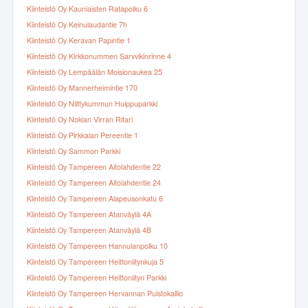
Kiinteistö Oy Kauniaisten Ratapolku 6
Kiinteistö Oy Keinulaudantie 7h
Kiinteistö Oy Keravan Papintie 1
Kiinteistö Oy Kirkkonummen Sarvvikinrinne 4
Kiinteistö Oy Lempäälän Moisionaukea 25
Kiinteistö Oy Mannerheimintie 170
Kiinteistö Oy Niittykummun Huippuparkki
Kiinteistö Oy Nokian Virran Ritari
Kiinteistö Oy Pirkkalan Pereentie 1
Kiinteistö Oy Sammon Parkki
Kiinteistö Oy Tampereen Aitolahdentie 22
Kiinteistö Oy Tampereen Aitolahdentie 24
Kiinteistö Oy Tampereen Alapeusonkatu 6
Kiinteistö Oy Tampereen Atanväylä 4A
Kiinteistö Oy Tampereen Atanväylä 4B
Kiinteistö Oy Tampereen Hannulanpolku 10
Kiinteistö Oy Tampereen Heittoniitynkuja 5
Kiinteistö Oy Tampereen Heittoniityn Parkki
Kiinteistö Oy Tampereen Hervannan Puistokallio