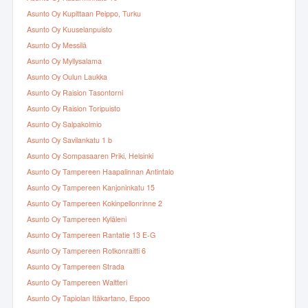
Asunto Oy Kupittaan Peippo, Turku
Asunto Oy Kuuselanpuisto
Asunto Oy Messilä
Asunto Oy Myllysalama
Asunto Oy Oulun Laukka
Asunto Oy Raision Tasontorni
Asunto Oy Raision Toripuisto
Asunto Oy Salpakolmio
Asunto Oy Savilankatu 1 b
Asunto Oy Sompasaaren Priki, Helsinki
Asunto Oy Tampereen Haapalinnan Antintalo
Asunto Oy Tampereen Kanjoninkatu 15
Asunto Oy Tampereen Kokinpellonrinne 2
Asunto Oy Tampereen Kyläleni
Asunto Oy Tampereen Rantatie 13 E-G
Asunto Oy Tampereen Rotkonraitti 6
Asunto Oy Tampereen Strada
Asunto Oy Tampereen Waltteri
Asunto Oy Tapiolan Itäkartano, Espoo