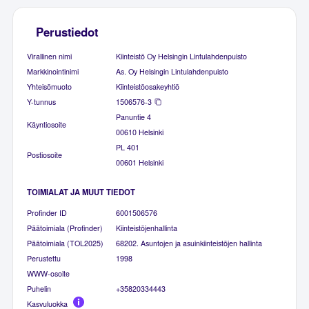
Perustiedot
Virallinen nimi
Kiinteistö Oy Helsingin Lintulahdenpuisto
Markkinointinimi
As. Oy Helsingin Lintulahdenpuisto
Yhteisömuoto
Kiinteistöosakeyhtiö
Y-tunnus
1506576-3
Panuntie 4
Käyntiosoite
00610 Helsinki
PL 401
Postiosoite
00601 Helsinki
TOIMIALAT JA MUUT TIEDOT
Profinder ID
6001506576
Päätoimiala (Profinder)
Kiinteistöjenhallinta
Päätoimiala (TOL2025)
68202. Asuntojen ja asuinkiinteistöjen hallinta
Perustettu
1998
WWW-osoite
Puhelin
+35820334443
Kasvuluokka