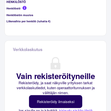
HENKILÖSTÖ
Henkilöstö
Henkilöstön muutos
Liikevaihto per henkilö (tuhatta €)
Verkkolaskutus
Vain rekisteröityneille
Rekisteröidy, ja saat näkyville yrityksen tarkat
verkkolaskutiedot, kuten operaattoritunnuksen ja
välittäjän nimen.
Rekisteröidy ilmaiseksi
Jos sinulla on jo käyttäjä,
kirjaudu sisään tästä
.