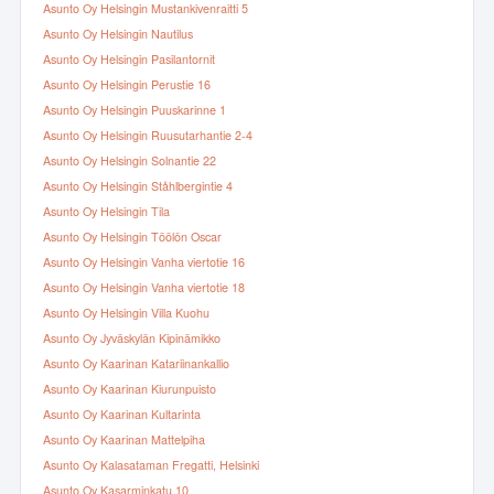
Asunto Oy Helsingin Mustankivenraitti 5
Asunto Oy Helsingin Nautilus
Asunto Oy Helsingin Pasilantornit
Asunto Oy Helsingin Perustie 16
Asunto Oy Helsingin Puuskarinne 1
Asunto Oy Helsingin Ruusutarhantie 2-4
Asunto Oy Helsingin Solnantie 22
Asunto Oy Helsingin Ståhlbergintie 4
Asunto Oy Helsingin Tila
Asunto Oy Helsingin Töölön Oscar
Asunto Oy Helsingin Vanha viertotie 16
Asunto Oy Helsingin Vanha viertotie 18
Asunto Oy Helsingin Villa Kuohu
Asunto Oy Jyväskylän Kipinämikko
Asunto Oy Kaarinan Katariinankallio
Asunto Oy Kaarinan Kiurunpuisto
Asunto Oy Kaarinan Kultarinta
Asunto Oy Kaarinan Mattelpiha
Asunto Oy Kalasataman Fregatti, Helsinki
Asunto Oy Kasarminkatu 10