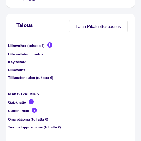
Talous
Lataa Pikaluottosuositus
Liikevaihto (tuhatta €)
Liikevaihdon muutos
Käyttökate
Liikevoitto
Tilikauden tulos (tuhatta €)
MAKSUVALMIUS
Quick ratio
Current ratio
Oma pääoma (tuhatta €)
Taseen loppusumma (tuhatta €)